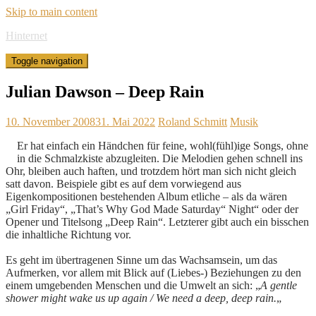
Skip to main content
Hinternet
Toggle navigation
Julian Dawson – Deep Rain
10. November 2008
31. Mai 2022
Roland Schmitt
Musik
Er hat einfach ein Händchen für feine, wohl(fühl)ige Songs, ohne
in die Schmalzkiste abzugleiten. Die Melodien gehen schnell ins
Ohr, bleiben auch haften, und trotzdem hört man sich nicht gleich
satt davon. Beispiele gibt es auf dem vorwiegend aus
Eigenkompositionen bestehenden Album etliche – als da wären
„Girl Friday“, „That’s Why God Made Saturday“ Night“ oder der
Opener und Titelsong „Deep Rain“. Letzterer gibt auch ein bisschen
die inhaltliche Richtung vor.
Es geht im übertragenen Sinne um das Wachsamsein, um das
Aufmerken, vor allem mit Blick auf (Liebes-) Beziehungen zu den
einem umgebenden Menschen und die Umwelt an sich: „
A gentle
shower might wake us up again / We need a deep, deep rain.
„