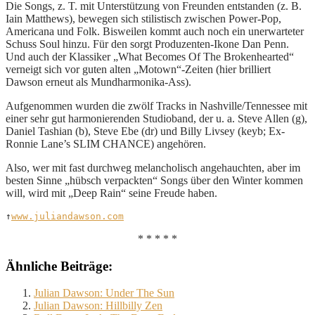
Die Songs, z. T. mit Unterstützung von Freunden entstanden (z. B.
Iain Matthews), bewegen sich stilistisch zwischen Power-Pop,
Americana und Folk. Bisweilen kommt auch noch ein unerwarteter
Schuss Soul hinzu. Für den sorgt Produzenten-Ikone Dan Penn.
Und auch der Klassiker „What Becomes Of The Brokenhearted“
verneigt sich vor guten alten „Motown“-Zeiten (hier brilliert
Dawson erneut als Mundharmonika-Ass).
Aufgenommen wurden die zwölf Tracks in Nashville/Tennessee mit
einer sehr gut harmonierenden Studioband, der u. a. Steve Allen (g),
Daniel Tashian (b), Steve Ebe (dr) und Billy Livsey (keyb; Ex-
Ronnie Lane’s SLIM CHANCE) angehören.
Also, wer mit fast durchweg melancholisch angehauchten, aber im
besten Sinne „hübsch verpackten“ Songs über den Winter kommen
will, wird mit „Deep Rain“ seine Freude haben.
↑
www.juliandawson.com
* * * * *
Ähnliche Beiträge:
Julian Dawson: Under The Sun
Julian Dawson: Hillbilly Zen