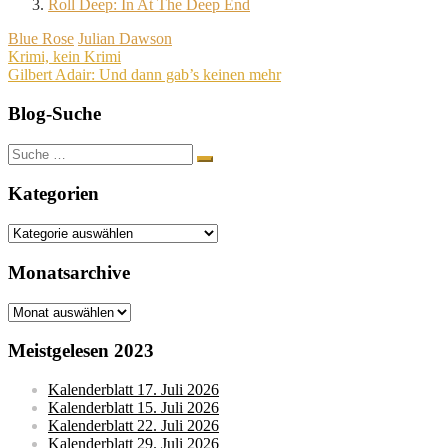
Roll Deep: In At The Deep End
Blue Rose
Julian Dawson
Beitragsnavigation
Krimi, kein Krimi
Gilbert Adair: Und dann gab’s keinen mehr
Blog-Suche
Suche
nach:
Kategorien
Kategorien
Monatsarchive
Monatsarchive
Meistgelesen 2023
Kalenderblatt 17. Juli 2026
Kalenderblatt 15. Juli 2026
Kalenderblatt 22. Juli 2026
Kalenderblatt 29. Juli 2026