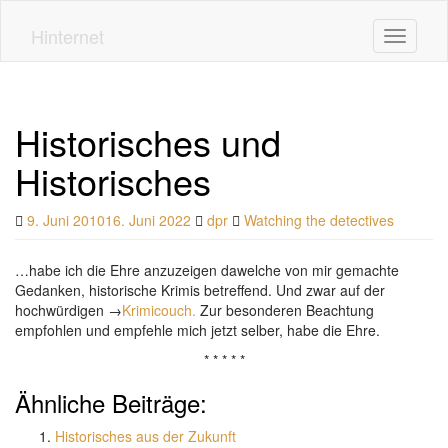
Skip
to
Hinternet
Toggle n
main
content
Historisches und
Historisches
9. Juni 2010
16. Juni 2022
dpr
Watching the detectives
…habe ich die Ehre anzuzeigen dawelche von mir gemachte
Gedanken, historische Krimis betreffend. Und zwar auf der
hochwürdigen →
Krimicouch.
Zur besonderen Beachtung
empfohlen und empfehle mich jetzt selber, habe die Ehre.
* * * * *
Ähnliche Beiträge:
Historisches aus der Zukunft