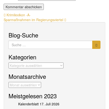
Beitragsnavigation
Krimilexikon -A-
Sparmaßnahmen im Regierungsviertel
Blog-Suche
Suche
nach:
Kategorien
Kategorien
Monatsarchive
Monatsarchive
Meistgelesen 2023
Kalenderblatt 17. Juli 2026