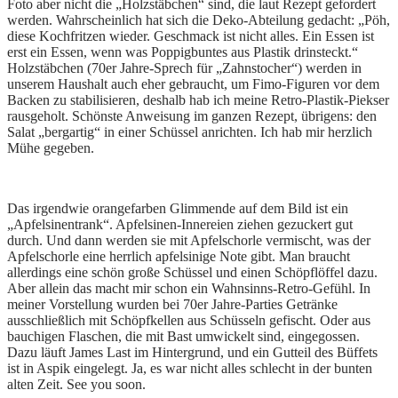
Foto aber nicht die „Holzstäbchen“ sind, die laut Rezept gefordert
werden. Wahrscheinlich hat sich die Deko-Abteilung gedacht: „Pöh,
diese Kochfritzen wieder. Geschmack ist nicht alles. Ein Essen ist
erst ein Essen, wenn was Poppigbuntes aus Plastik drinsteckt.“
Holzstäbchen (70er Jahre-Sprech für „Zahnstocher“) werden in
unserem Haushalt auch eher gebraucht, um Fimo-Figuren vor dem
Backen zu stabilisieren, deshalb hab ich meine Retro-Plastik-Piekser
rausgeholt. Schönste Anweisung im ganzen Rezept, übrigens: den
Salat „bergartig“ in einer Schüssel anrichten. Ich hab mir herzlich
Mühe gegeben.
Das irgendwie orangefarben Glimmende auf dem Bild ist ein
„Apfelsinentrank“. Apfelsinen-Innereien ziehen gezuckert gut
durch. Und dann werden sie mit Apfelschorle vermischt, was der
Apfelschorle eine herrlich apfelsinige Note gibt. Man braucht
allerdings eine schön große Schüssel und einen Schöpflöffel dazu.
Aber allein das macht mir schon ein Wahnsinns-Retro-Gefühl. In
meiner Vorstellung wurden bei 70er Jahre-Parties Getränke
ausschließlich mit Schöpfkellen aus Schüsseln gefischt. Oder aus
bauchigen Flaschen, die mit Bast umwickelt sind, eingegossen.
Dazu läuft James Last im Hintergrund, und ein Gutteil des Büffets
ist in Aspik eingelegt. Ja, es war nicht alles schlecht in der bunten
alten Zeit. See you soon.