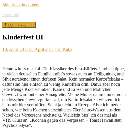
Skip to main content
Hinternet
Toggle navigation
Kinderfest III
18. April 2011
18. April 2011
Frl. Katja
Heute wird´s rustikal. Ein Klassiker des Fest-Büffets. Und ich tippe,
in vielen deutschen Familien gibt´s sowas auch an Heiligmittag und
Silvesterabend: einen deftigen Salat. Kein normaler Kartoffelsalat –
dafür sind hier einfach zu wenig Kartoffeln drin. Dafür aber noch
jede Menge Kochschinken, Käse und Erbsen und Möhrchen.
Gewürzt wird mit einer Vinaigrette. Meine Mutter nahm immer noch
ein bisschen Gewürzgurkensaft, um Kartoffelsalat zu würzen. Ich
habs mir hier verkniffen. Steht ja nicht im Rezept. Aber ich merke
schon, wie beim Kochen verschüttetes 70er Jahre-Wissen aus dem
Nebel des Vergessens hochsteigt. Vielleicht biet´ ich das mal als
VHS-Kurs an: „Kochen gegen das Vergessen – Toast Hawaii statt
Psychoanalyse“.