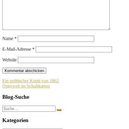
Name
*
E-Mail-Adresse
*
Website
Beitragsnavigation
Ein politischer Krimi von 1862
Osterwelt im Schuhkarton
Blog-Suche
Suche
nach:
Kategorien