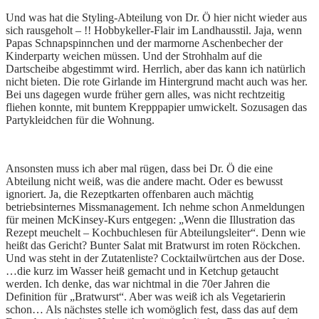
Und was hat die Styling-Abteilung von Dr. Ö hier nicht wieder aus
sich rausgeholt – !! Hobbykeller-Flair im Landhausstil. Jaja, wenn
Papas Schnapspinnchen und der marmorne Aschenbecher der
Kinderparty weichen müssen. Und der Strohhalm auf die
Dartscheibe abgestimmt wird. Herrlich, aber das kann ich natürlich
nicht bieten. Die rote Girlande im Hintergrund macht auch was her.
Bei uns dagegen wurde früher gern alles, was nicht rechtzeitig
fliehen konnte, mit buntem Krepppapier umwickelt. Sozusagen das
Partykleidchen für die Wohnung.
Ansonsten muss ich aber mal rügen, dass bei Dr. Ö die eine
Abteilung nicht weiß, was die andere macht. Oder es bewusst
ignoriert. Ja, die Rezeptkarten offenbaren auch mächtig
betriebsinternes Missmanagement. Ich nehme schon Anmeldungen
für meinen McKinsey-Kurs entgegen: „Wenn die Illustration das
Rezept meuchelt – Kochbuchlesen für Abteilungsleiter“. Denn wie
heißt das Gericht? Bunter Salat mit Bratwurst im roten Röckchen.
Und was steht in der Zutatenliste? Cocktailwürtchen aus der Dose.
…die kurz im Wasser heiß gemacht und in Ketchup getaucht
werden. Ich denke, das war nichtmal in die 70er Jahren die
Definition für „Bratwurst“. Aber was weiß ich als Vegetarierin
schon… Als nächstes stelle ich womöglich fest, dass das auf dem