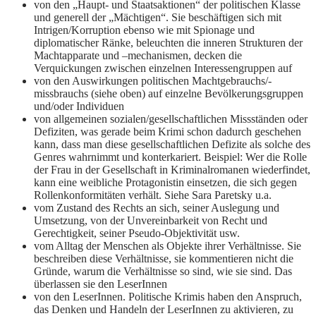
von den „Haupt- und Staatsaktionen“ der politischen Klasse
und generell der „Mächtigen“. Sie beschäftigen sich mit
Intrigen/Korruption ebenso wie mit Spionage und
diplomatischer Ränke, beleuchten die inneren Strukturen der
Machtapparate und –mechanismen, decken die
Verquickungen zwischen einzelnen Interessengruppen auf
von den Auswirkungen politischen Machtgebrauchs/-
missbrauchs (siehe oben) auf einzelne Bevölkerungsgruppen
und/oder Individuen
von allgemeinen sozialen/gesellschaftlichen Missständen oder
Defiziten, was gerade beim Krimi schon dadurch geschehen
kann, dass man diese gesellschaftlichen Defizite als solche des
Genres wahrnimmt und konterkariert. Beispiel: Wer die Rolle
der Frau in der Gesellschaft in Kriminalromanen wiederfindet,
kann eine weibliche Protagonistin einsetzen, die sich gegen
Rollenkonformitäten verhält. Siehe Sara Paretsky u.a.
vom Zustand des Rechts an sich, seiner Auslegung und
Umsetzung, von der Unvereinbarkeit von Recht und
Gerechtigkeit, seiner Pseudo-Objektivität usw.
vom Alltag der Menschen als Objekte ihrer Verhältnisse. Sie
beschreiben diese Verhältnisse, sie kommentieren nicht die
Gründe, warum die Verhältnisse so sind, wie sie sind. Das
überlassen sie den LeserInnen
von den LeserInnen. Politische Krimis haben den Anspruch,
das Denken und Handeln der LeserInnen zu aktivieren, zu