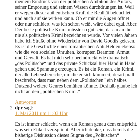
meinem Eindruck von der politischen Ambition des Autors,
seiner Empörung und seinem Wissen durchdrungen ist. Weil
er wegen dieser authentischen Kraft die Realität beleuchtet
und auch auf sie wirken kann. Ob er mir die Augen öffnet
oder nur schildert, was ich schon weiß, wäre dabei egal. Aber:
Der beste politische Krimi müsste so gut sein, dass man ihn
nie als politischen Krimi bezeichnen würde. Vor vielen Jahren
habe ich Straße ohne Wiederkehr von David Goodis gelesen.
Es ist die Geschichte eines romantischen Anti-Helden ebenso
wie die von sozialen Unruhen, korrupten Beamten, Armut
und Gewalt. Es hat mich sehr beeindruckt wie dramatisch
„das Politische“ und das private Schicksal hier Hand in Hand
gehen und Spannung erzeugen. Es ist ein Roman, ein Krimi,
der alle Lebensbereiche, um die er sich kümmert, derart prall
beschreibt, dass man neben dem „Politischen“ ein halbes
Dutzend weitere Genres bemühen könnte. Deshalb glaube ich
nicht an den „politischen Krimi.“
Antworten
dpr
sagt:
1. Mai 2011 um 11:03 Uhr
Es ist immer schlecht, wenn ein Roman genau dem entspricht,
was sein Etikett ver-spricht. Aber ich denke, dass bereits die
bisherige Diskussion dieses Stigma des „Politischen“