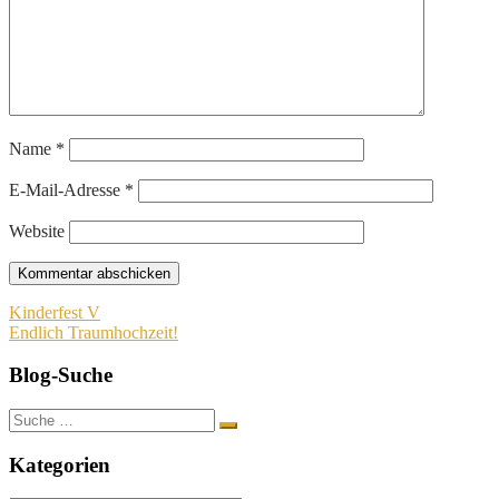
Name
*
E-Mail-Adresse
*
Website
Beitragsnavigation
Kinderfest V
Endlich Traumhochzeit!
Blog-Suche
Suche
nach:
Kategorien