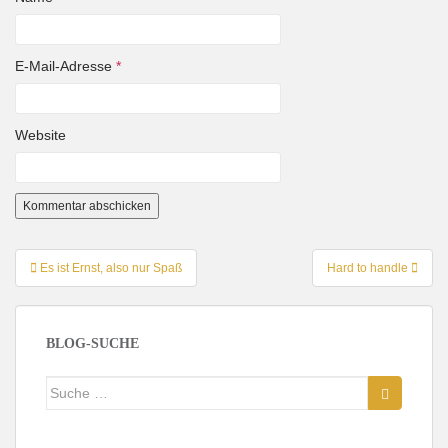
E-Mail-Adresse
*
Website
Beitragsnavigation
Es ist Ernst, also nur Spaß
Hard to handle
BLOG-SUCHE
Suche
nach: