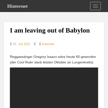
S
Hinternet
TOGGLE
k
i
p
t
I am leaving out of Babylon
o
m
a
15. Juli 2011
Kalender
i
n
Reggaesänger Gregory Isaacs wäre heute 60 geworden
c
(der
Cool Ruler
starb letzten Oktober an Lungenkrebs)
o
n
t
e
n
t