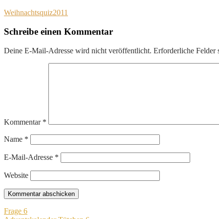
Weihnachtsquiz2011
Schreibe einen Kommentar
Deine E-Mail-Adresse wird nicht veröffentlicht.
Erforderliche Felder 
Kommentar
*
Name
*
E-Mail-Adresse
*
Website
Beitragsnavigation
Frage 6