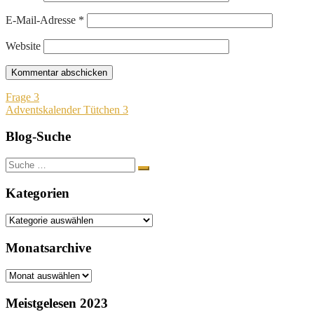
E-Mail-Adresse
*
Website
Beitragsnavigation
Frage 3
Adventskalender Tütchen 3
Blog-Suche
Suche
nach:
Kategorien
Kategorien
Monatsarchive
Monatsarchive
Meistgelesen 2023