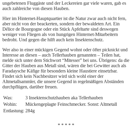
ungebetenen Fluggäste und der Leckereien gar viele waren, gab es
auch zahlreiche von diesen Hauben.
Hier im Hinternet-Hauptquartier ist die Natur zwar auch nicht fern,
aber nicht von der beackerten, sondern der bewaldeten Art. Ein
Délice de Bourgogne oder ein Stück Apfeltarte sind deswegen
weniger von Fliegen als von hungrigen Hinternet-Mitarbeitern
bedroht. Und gegen die hilft auch kein Insektenschutz.
Wer also in einer mückigen Gegend wohnt oder öfter picknickt und
Interesse an diesen – auch Tellerhauben genannten – Teilen hat,
melde sich unter dem Stichwort “Mitesser” bei uns. Übrigens: da die
Gitter der Hauben aus Metall sind, wären die bei Gewitter auch als
Faradaysche Käfige für besonders kleine Haustiere einsetzbar.
Findet sich kein Nachbesitzer wird sich wohl einer der
Altmetallsammler, die unsere Gegend in regelmäßigen Abständen
durchpflügen, darüber freuen.
Was:
3 Insektenschutzhauben aka Tellerhauben
Wohin:
Mückengeplagte Feinschmecker. Sonst: Altmetall
Entlastung:
284g
* * * * *