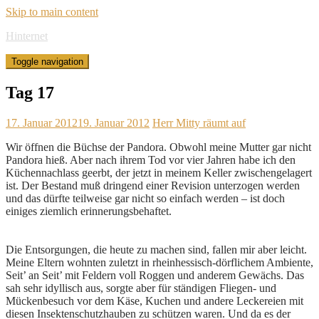
Skip to main content
Hinternet
Toggle navigation
Tag 17
17. Januar 2012
19. Januar 2012
Herr Mitty räumt auf
Wir öffnen die Büchse der Pandora. Obwohl meine Mutter gar nicht
Pandora hieß. Aber nach ihrem Tod vor vier Jahren habe ich den
Küchennachlass geerbt, der jetzt in meinem Keller zwischengelagert
ist. Der Bestand muß dringend einer Revision unterzogen werden
und das dürfte teilweise gar nicht so einfach werden – ist doch
einiges ziemlich erinnerungsbehaftet.
Die Entsorgungen, die heute zu machen sind, fallen mir aber leicht.
Meine Eltern wohnten zuletzt in rheinhessisch-dörflichem Ambiente,
Seit’ an Seit’ mit Feldern voll Roggen und anderem Gewächs. Das
sah sehr idyllisch aus, sorgte aber für ständigen Fliegen- und
Mückenbesuch vor dem Käse, Kuchen und andere Leckereien mit
diesen Insektenschutzhauben zu schützen waren. Und da es der