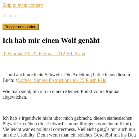
Skip to main content
Hinternet
Toggle navigation
Ich hab mir einen Wolf genäht
9. Februar 2012
9. Februar 2012
Frl. Katja
…und auch noch ein Schwein. Die Anleitung hab ich aus diesem
Buch: ↑
Softies: Simple Instructions for 25 Plush Pals
Wie man sieht, bin ich in einem kleinen Punkt vom Original
abgewichen.
Ich hab´s irgendwie nicht über mich gebracht, diesen siamesischen
Pigwolf zu nähen (der Entwurf stammt übrigens von einem Kind).
Vielleicht war es political correctness. Vielleicht ging´s mir auch nur
um die Usability. Denn wenn man ein solches Geschöpf mit ins Bett