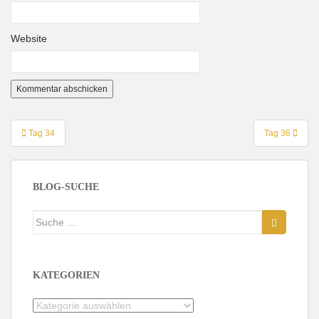
Website
Beitragsnavigation
Tag 34
Tag 36
BLOG-SUCHE
Suche
nach:
KATEGORIEN
Kategorien