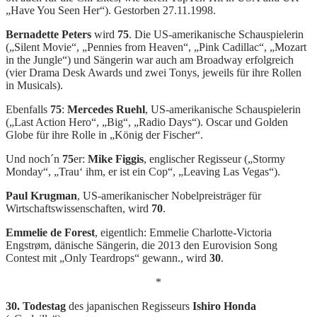
„Have You Seen Her“). Gestorben 27.11.1998.
Bernadette Peters
wird
75
. Die US-amerikanische Schauspielerin
(„Silent Movie“, „Pennies from Heaven“, „Pink Cadillac“, „Mozart
in the Jungle“) und Sängerin war auch am Broadway erfolgreich
(vier Drama Desk Awards und zwei Tonys, jeweils für ihre Rollen
in Musicals).
Ebenfalls
75
:
Mercedes Ruehl
, US-amerikanische Schauspielerin
(„Last Action Hero“, „Big“, „Radio Days“). Oscar und Golden
Globe für ihre Rolle in „König der Fischer“.
Und noch´n
75
er:
Mike Figgis
, englischer Regisseur („Stormy
Monday“, „Trau‘ ihm, er ist ein Cop“, „Leaving Las Vegas“).
Paul Krugman
, US-amerikanischer Nobelpreisträger für
Wirtschaftswissenschaften, wird
70
.
Emmelie de Forest
, eigentlich: Emmelie Charlotte-Victoria
Engstrøm, dänische Sängerin, die 2013 den Eurovision Song
Contest mit „Only Teardrops“ gewann., wird
30
.
*
30. Todestag
des japanischen Regisseurs
Ishiro Honda