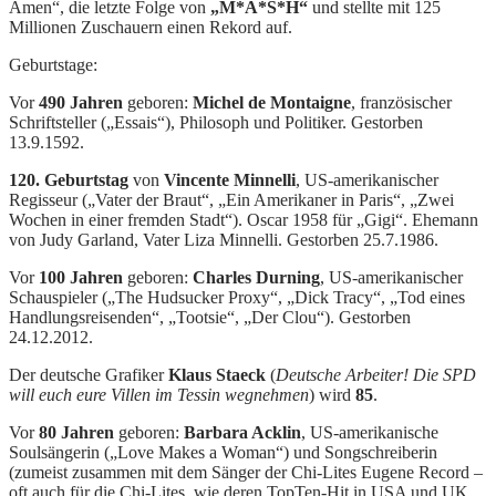
Amen“, die letzte Folge von
„M*A*S*H“
und stellte mit 125
Millionen Zuschauern einen Rekord auf.
Geburtstage:
Vor
490 Jahren
geboren:
Michel de Montaigne
, französischer
Schriftsteller („Essais“), Philosoph und Politiker. Gestorben
13.9.1592.
120. Geburtstag
von
Vincente Minnelli
, US-amerikanischer
Regisseur („Vater der Braut“, „Ein Amerikaner in Paris“, „Zwei
Wochen in einer fremden Stadt“). Oscar 1958 für „Gigi“. Ehemann
von Judy Garland, Vater Liza Minnelli. Gestorben 25.7.1986.
Vor
100 Jahren
geboren:
Charles Durning
, US-amerikanischer
Schauspieler („The Hudsucker Proxy“, „Dick Tracy“, „Tod eines
Handlungsreisenden“, „Tootsie“, „Der Clou“). Gestorben
24.12.2012.
Der deutsche Grafiker
Klaus Staeck
(
Deutsche Arbeiter! Die SPD
will euch eure Villen im Tessin wegnehmen
) wird
85
.
Vor
80 Jahren
geboren:
Barbara Acklin
, US-amerikanische
Soulsängerin („Love Makes a Woman“) und Songschreiberin
(zumeist zusammen mit dem Sänger der Chi-Lites Eugene Record –
oft auch für die Chi-Lites, wie deren TopTen-Hit in USA und UK