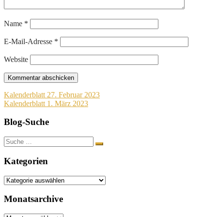
Name
*
E-Mail-Adresse
*
Website
Beitragsnavigation
Kalenderblatt 27. Februar 2023
Kalenderblatt 1. März 2023
Blog-Suche
Suche
nach:
Kategorien
Kategorien
Monatsarchive