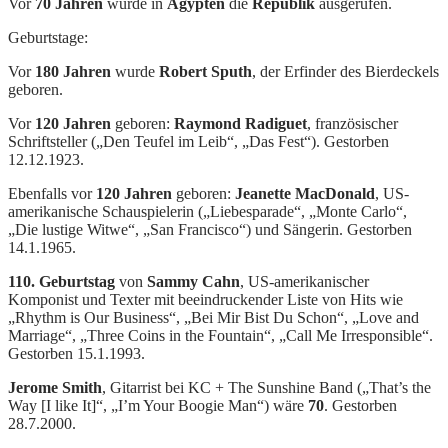
Vor
70 Jahren
wurde in
Ägypten
die
Republik
ausgerufen.
Geburtstage:
Vor
180 Jahren
wurde
Robert Sputh
, der Erfinder des Bierdeckels
geboren.
Vor
120 Jahren
geboren:
Raymond Radiguet
, französischer
Schriftsteller („Den Teufel im Leib“, „Das Fest“). Gestorben
12.12.1923.
Ebenfalls vor
120 Jahren
geboren:
Jeanette MacDonald
, US-
amerikanische Schauspielerin („Liebesparade“, „Monte Carlo“,
„Die lustige Witwe“, „San Francisco“) und Sängerin. Gestorben
14.1.1965.
110. Geburtstag
von
Sammy Cahn
, US-amerikanischer
Komponist und Texter mit beeindruckender Liste von Hits wie
„Rhythm is Our Business“, „Bei Mir Bist Du Schon“, „Love and
Marriage“, „Three Coins in the Fountain“, „Call Me Irresponsible“.
Gestorben 15.1.1993.
Jerome Smith
, Gitarrist bei KC + The Sunshine Band („That’s the
Way [I like It]“, „I’m Your Boogie Man“) wäre
70
. Gestorben
28.7.2000.