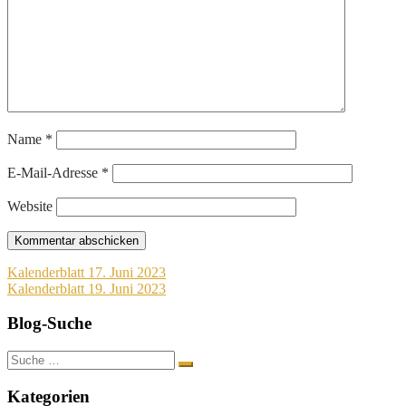
Name
*
E-Mail-Adresse
*
Website
Beitragsnavigation
Kalenderblatt 17. Juni 2023
Kalenderblatt 19. Juni 2023
Blog-Suche
Suche
nach:
Kategorien