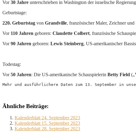
Vor
30 Jahre
unterschrieben in Washington der israelische Regierun
Geburtstage:
220. Geburtstag
von
Grandville
, französischer Maler, Zeichner und 
Vor
110 Jahren
geboren:
Claudette Colbert
, französische Schauspi
Vor
90 Jahren
geboren:
Lewis Steinberg
, US-amerikanischer Bassi
Todestag:
Vor
50 Jahren
: Die US-amerikanische Schauspielerin
Betty Field
(„
Mehr und ausführlichere Daten zum 13. September in unse
Ähnliche Beiträge:
Kalenderblatt 24. September 2023
Kalenderblatt 15. September 2023
Kalenderblatt 28. September 2023