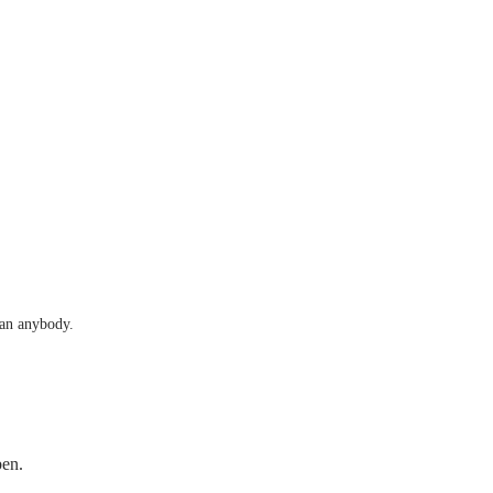
han anybody.
ben.