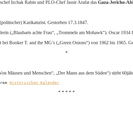
gschef Izchak Rabin und PLO-Chef Jassir Arafat das
Gaza-Jericho-A
(politischer) Karikaturist. Gestorben 17.3.1847.
elerin („Blaubarts achte Frau“, „Trommeln am Mohawk“). Oscar 1934 f
st bei Booker T. and the MG’s („Green Onions“) von 1962 bis 1965. G
*
Von Mäusen und Menschen“, „Der Mann aus dem Süden“) stirbt 60jähr
rem 
Historischen Kalender
* * * * *