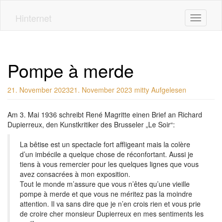
Skip
to
Hinternet
Toggle n
main
content
Pompe à merde
21. November 2023
21. November 2023
mitty
Aufgelesen
Am 3. Mai 1936 schreibt René Magritte einen Brief an Richard
Dupierreux, den Kunstkritiker des Brusseler „Le Soir“:
La bêtise est un spectacle fort affligeant mais la colère
d’un imbécile a quelque chose de réconfortant. Aussi je
tiens à vous remercier pour les quelques lignes que vous
avez consacrées à mon exposition.
Tout le monde m’assure que vous n’êtes qu’une vieille
pompe à merde et que vous ne méritez pas la moindre
attention. Il va sans dire que je n’en crois rien et vous prie
de croire cher monsieur Dupierreux en mes sentiments les