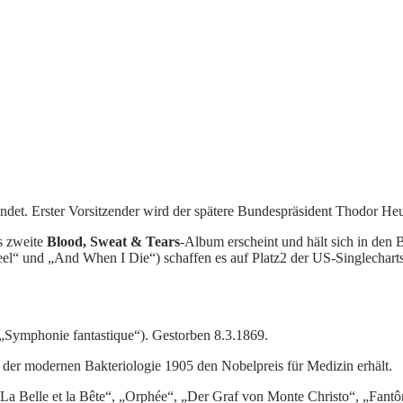
det. Erster Vorsitzender wird der spätere Bundespräsident Thodor Heu
s zweite
Blood, Sweat & Tears
-Album erscheint und hält sich in den B
und „And When I Die“) schaffen es auf Platz2 der US-Singlecharts.
(„Symphonie fantastique“). Gestorben 8.3.1869.
er der modernen Bakteriologie 1905 den Nobelpreis für Medizin erhält.
(„La Belle et la Bête“, „Orphée“, „Der Graf von Monte Christo“, „Fant