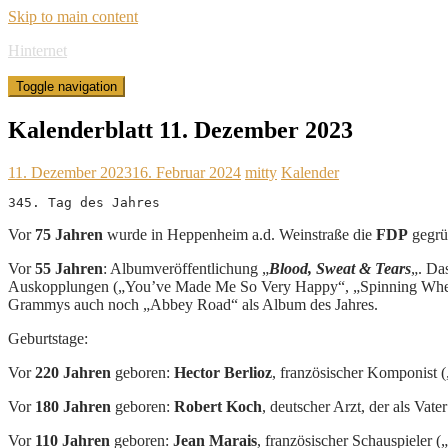
Skip to main content
Hinternet
Toggle navigation
Kalenderblatt 11. Dezember 2023
11. Dezember 2023
16. Februar 2024
mitty
Kalender
345. Tag des Jahres
Vor
75 Jahren
wurde in Heppenheim a.d. Weinstraße die
FDP
gegrün
Vor
55 Jahren
: Albumveröffentlichung „
Blood, Sweat & Tears
„. Da
Auskopplungen („You’ve Made Me So Very Happy“, „Spinning Wheel“ 
Grammys auch noch „Abbey Road“ als Album des Jahres.
Geburtstage:
Vor
220 Jahren
geboren:
Hector Berlioz
, französischer Komponist 
Vor
180 Jahren
geboren:
Robert Koch
, deutscher Arzt, der als Vat
Vor
110 Jahren
geboren:
Jean Marais
, französischer Schauspieler 