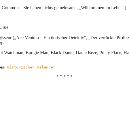
n Common – Sie haben nichts gemeinsam“, „Willkommen im Leben“).
 Crue
isseur („Ace Ventura – Ein tierischer Detektiv“, „Der verrückte Prof
ope.
ht Watchman, Boogie Man, Black Dante, Dante Beze, Pretty Flaco, Fl
em 
Historischen Kalender
* * * * *