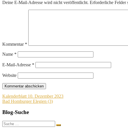
Deine E-Mail-Adresse wird nicht veröffentlicht.
Erforderliche Felder 
Kommentar
*
Name
*
E-Mail-Adresse
*
Website
Beitragsnavigation
Kalenderblatt 10. Dezember 2023
Bad Homburger Elegien (3)
Blog-Suche
Suche