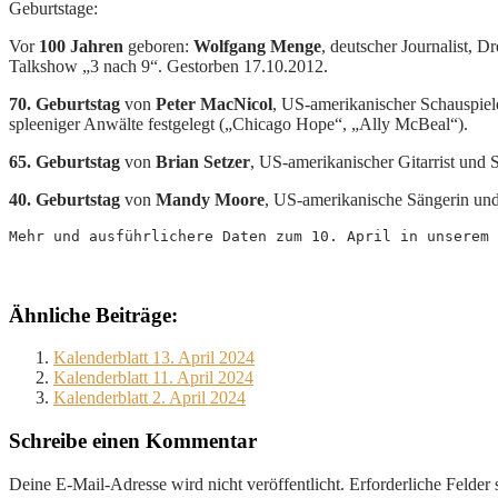
Geburtstage:
Vor
100 Jahren
geboren:
Wolfgang Menge
, deutscher Journalist, 
Talkshow „3 nach 9“. Gestorben 17.10.2012.
70. Geburtstag
von
Peter MacNicol
, US-amerikanischer Schauspiele
spleeniger Anwälte festgelegt („Chicago Hope“, „Ally McBeal“).
65. Geburtstag
von
Brian Setzer
, US-amerikanischer Gitarrist und 
40. Geburtstag
von
Mandy Moore
, US-amerikanische Sängerin und 
Mehr und ausführlichere Daten zum 10. April in unserem 
Ähnliche Beiträge:
Kalenderblatt 13. April 2024
Kalenderblatt 11. April 2024
Kalenderblatt 2. April 2024
Schreibe einen Kommentar
Deine E-Mail-Adresse wird nicht veröffentlicht.
Erforderliche Felder 