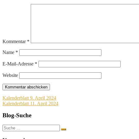
Kommentar
*
Name
*
E-Mail-Adresse
*
Website
Beitragsnavigation
Kalenderblatt 9. April 2024
Kalenderblatt 11. April 2024
Blog-Suche
Suche
nach: