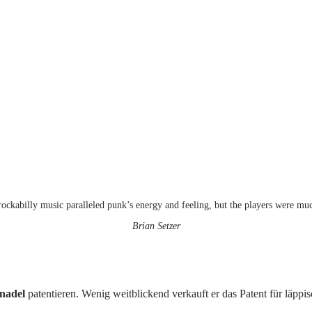
ockabilly music paralleled punk’s energy and feeling, but the players were muc
Brian Setzer
snadel
patentieren. Wenig weitblickend verkauft er das Patent für läppi