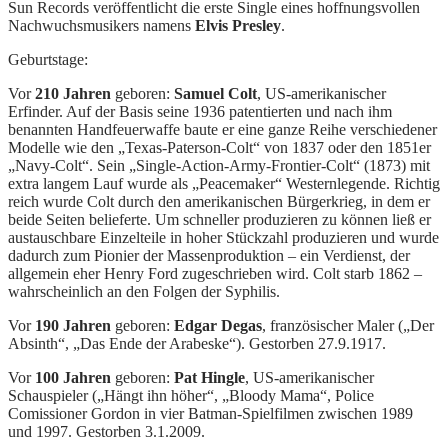
Sun Records veröffentlicht die erste Single eines hoffnungsvollen
Nachwuchsmusikers namens
Elvis Presley
.
Geburtstage:
Vor
210 Jahren
geboren:
Samuel Colt
, US-amerikanischer
Erfinder. Auf der Basis seine 1936 patentierten und nach ihm
benannten Handfeuerwaffe baute er eine ganze Reihe verschiedener
Modelle wie den „Texas-Paterson-Colt“ von 1837 oder den 1851er
„Navy-Colt“. Sein „Single-Action-Army-Frontier-Colt“ (1873) mit
extra langem Lauf wurde als „Peacemaker“ Westernlegende. Richtig
reich wurde Colt durch den amerikanischen Bürgerkrieg, in dem er
beide Seiten belieferte. Um schneller produzieren zu können ließ er
austauschbare Einzelteile in hoher Stückzahl produzieren und wurde
dadurch zum Pionier der Massenproduktion – ein Verdienst, der
allgemein eher Henry Ford zugeschrieben wird. Colt starb 1862 –
wahrscheinlich an den Folgen der Syphilis.
Vor
190 Jahren
geboren:
Edgar Degas
, französischer Maler („Der
Absinth“, „Das Ende der Arabeske“). Gestorben 27.9.1917.
Vor
100 Jahren
geboren:
Pat Hingle
, US-amerikanischer
Schauspieler („Hängt ihn höher“, „Bloody Mama“, Police
Comissioner Gordon in vier Batman-Spielfilmen zwischen 1989
und 1997. Gestorben 3.1.2009.