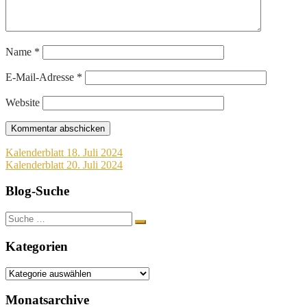
Name
*
E-Mail-Adresse
*
Website
Beitragsnavigation
Kalenderblatt 18. Juli 2024
Kalenderblatt 20. Juli 2024
Blog-Suche
Suche
nach:
Kategorien
Kategorien
Monatsarchive