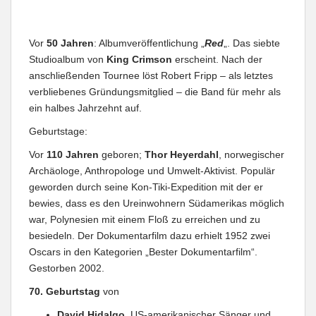
Vor
50 Jahren
: Albumveröffentlichung „
Red
„. Das siebte
Studioalbum von
King Crimson
erscheint. Nach der
anschließenden Tournee löst Robert Fripp – als letztes
verbliebenes Gründungsmitglied – die Band für mehr als
ein halbes Jahrzehnt auf.
Geburtstage:
Vor
110 Jahren
geboren;
Thor Heyerdahl
, norwegischer
Archäologe, Anthropologe und Umwelt-Aktivist. Populär
geworden durch seine Kon-Tiki-Expedition mit der er
bewies, dass es den Ureinwohnern Südamerikas möglich
war, Polynesien mit einem Floß zu erreichen und zu
besiedeln. Der Dokumentarfilm dazu erhielt 1952 zwei
Oscars in den Kategorien „Bester Dokumentarfilm“.
Gestorben 2002.
70. Geburtstag
von
David Hidalgo
, US-amerikanischer Sänger und