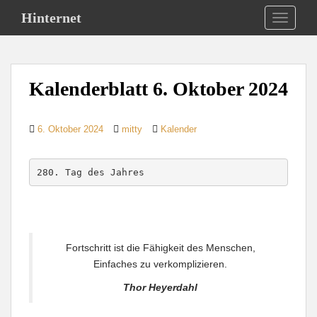
S
Hinternet
TOGGLE
k
i
p
t
Kalenderblatt 6. Oktober 2024
o
m
a
6. Oktober 2024
mitty
Kalender
i
n
c
280. Tag des Jahres
o
n
t
e
Fortschritt ist die Fähigkeit des Menschen,
n
Einfaches zu verkomplizieren.
t
Thor Heyerdahl