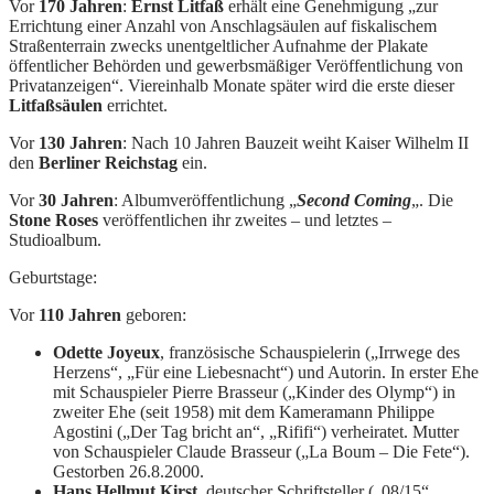
Vor
170 Jahren
:
Ernst Litfaß
erhält eine Genehmigung „zur
Errichtung einer Anzahl von Anschlagsäulen auf fiskalischem
Straßenterrain zwecks unentgeltlicher Aufnahme der Plakate
öffentlicher Behörden und gewerbsmäßiger Veröffentlichung von
Privatanzeigen“. Viereinhalb Monate später wird die erste dieser
Litfaßsäulen
errichtet.
Vor
130 Jahren
: Nach 10 Jahren Bauzeit weiht Kaiser Wilhelm II
den
Berliner Reichstag
ein.
Vor
30 Jahren
: Albumveröffentlichung „
Second Coming
„. Die
Stone Roses
veröffentlichen ihr zweites – und letztes –
Studioalbum.
Geburtstage:
Vor
110 Jahren
geboren:
Odette Joyeux
, französische Schauspielerin („Irrwege des
Herzens“, „Für eine Liebesnacht“) und Autorin. In erster Ehe
mit Schauspieler Pierre Brasseur („Kinder des Olymp“) in
zweiter Ehe (seit 1958) mit dem Kameramann Philippe
Agostini („Der Tag bricht an“, „Rififi“) verheiratet. Mutter
von Schauspieler Claude Brasseur („La Boum – Die Fete“).
Gestorben 26.8.2000.
Hans Hellmut Kirst
, deutscher Schriftsteller („08/15“,