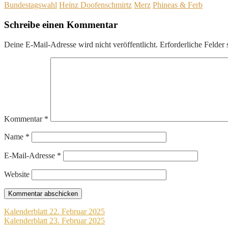
Bundestagswahl
Heinz Doofenschmirtz
Merz
Phineas & Ferb
Schreibe einen Kommentar
Deine E-Mail-Adresse wird nicht veröffentlicht.
Erforderliche Felder 
Kommentar
*
Name
*
E-Mail-Adresse
*
Website
Beitragsnavigation
Kalenderblatt 22. Februar 2025
Kalenderblatt 23. Februar 2025