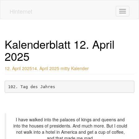
Skip
to
Hinternet
Toggle n
main
content
Kalenderblatt 12. April
2025
12. April 2025
14. April 2025
mitty
Kalender
102. Tag des Jahres
I have walked into the palaces of kings and queens and
into the houses of presidents. And much more. But I could
not walk into a hotel in America and get a cup of coffee,
and that made me mad.