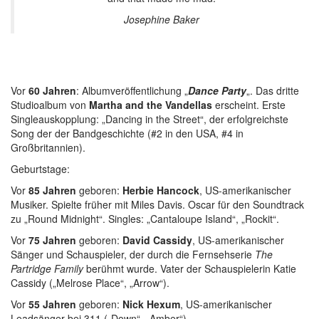
Josephine Baker
Vor
60 Jahren
: Albumveröffentlichung „
Dance Party
„. Das dritte
Studioalbum von
Martha and the Vandellas
erscheint. Erste
Singleauskopplung: „Dancing in the Street“, der erfolgreichste
Song der der Bandgeschichte (#2 in den USA, #4 in
Großbritannien).
Geburtstage:
Vor
85 Jahren
geboren:
Herbie Hancock
, US-amerikanischer
Musiker. Spielte früher mit Miles Davis. Oscar für den Soundtrack
zu „Round Midnight“. Singles: „Cantaloupe Island“, „Rockit“.
Vor
75 Jahren
geboren:
David Cassidy
, US-amerikanischer
Sänger und Schauspieler, der durch die Fernsehserie
The
Partridge Family
berühmt wurde. Vater der Schauspielerin Katie
Cassidy („Melrose Place“, „Arrow“).
Vor
55 Jahren
geboren:
Nick Hexum
, US-amerikanischer
Leadsänger bei 311 („Down“, „Amber“).