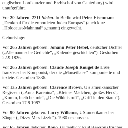
englischen Lordkanzler und Erzbischof von Canterbury) wird
uraufgeführt.
Vor
20 Jahren
:
2711 Stelen
. In Berlin wird
Peter Eisenmans
„Denkmal für die ermordeten Juden Europas“ (auch kurz
„Holocaust-Mahnmal“ genannt) eingeweiht.
Geburtstage:
Vor
265 Jahren
geboren:
Johann Peter Hebel
, deutscher Dichter
(„Allemannische Gedichte“, „Kalendergeschichten“). Gestorben
22.9.1826.
Vor
265 Jahren
geboren:
Claude Joseph Rouget de Lisle
,
französischer Komponist, der die „Marseillaise“ komponierte und
textete. Gestorben 1836.
Vor
135 Jahren
geboren:
Clarence Brown
, US-amerikanischer
Regisseur („Anna Karenina“, „Kleines Mädchen, großes Herz“,
„Komm, bleib bei mir“, „Die Wildnis ruft“, „Griff in den Staub“).
Gestorben 17.8.1987.
Vor
90 Jahren
geboren:
Larry Williams
, US-amerikanischer
Sänger („Dizzy Miss Lizzie“). 1980 erschossen.
Vor
65 Jahren
geboren:
Bono
, (Eigentlich: Paul Hewson) Irischer