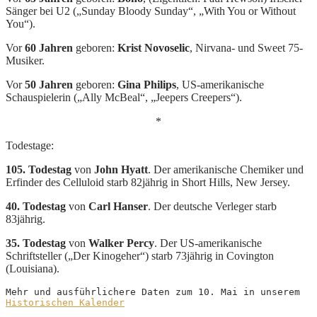
Sänger bei U2 („Sunday Bloody Sunday“, „With You or Without
You“).
Vor
60 Jahren
geboren:
Krist Novoselic
, Nirvana- und Sweet 75-
Musiker.
Vor
50 Jahren
geboren:
Gina Philips
, US-amerikanische
Schauspielerin („Ally McBeal“, „Jeepers Creepers“).
*
Todestage:
105. Todestag
von
John Hyatt
. Der amerikanische Chemiker und
Erfinder des Celluloid starb 82jährig in Short Hills, New Jersey.
40. Todestag
von
Carl Hanser
. Der deutsche Verleger starb
83jährig.
35. Todestag
von
Walker Percy
. Der US-amerikanische
Schriftsteller („Der Kinogeher“) starb 73jährig in Covington
(Louisiana).
Mehr und ausführlichere Daten zum 10. Mai in unserem 
Historischen Kalender