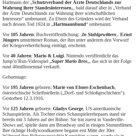
Hartmann der „
Schutzverband der Ärzte Deutschlands zur
Wahrung ihrer Standesinteressen
„, bald darauf aber in „Verband
der Ärzte Deutschlands zur Wahrung ihrer wirtschaftlichen
Interessen“ umbenannt. Zu Ehren des Gründers wird der Verband
nach dessen Tod 1924 in „
Hartmannbund
“ umbenannt.
Vor
105 Jahren
: Buchveröffentlichung: ‚
In Stahlgewittern
‚.
Ernst
Jüngers
umstrittener Roman, der ihm unter anderem den Vorwurf
der Kriegsverherrlichung einträgt, erscheint.
Vor
40 Jahren
:
Mario & Luigi
. Nintendo veröffentlicht das
Jump’n’Run-Videospiel „
Super Mario Bros
„, das sich in der Folge
rund 40millionenmal verkauft.
Geburtstage:
Vor
195 Jahren
geboren:
Marie von Ebner-Eschenbach
,
österreichische Schriftstellerin („Dorf- und Schloßgeschichten“).
Gestorben 12.3.1916.
Vor
125 Jahren
geboren:
Gladys George
, US-amerikanische
Schauspielerin. Als Tochter eines Schauspielerehepaars stand sie
bereits mit 3 Jahren auf der Bühne. Sie trat zuerst in Vaudeville-
Shows auf, spielte dann am Broadway und in einigen Stummfilmen.
Ihre richtige Hollywoodkarriere begann erst Mitte der 30er.
Während ihre Bühnenspezialität Komödien waren, wurde sie in