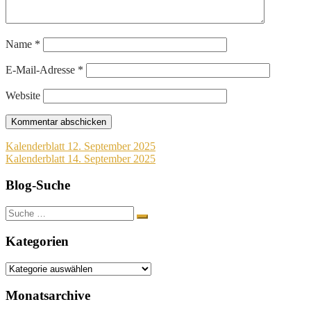
Name
*
E-Mail-Adresse
*
Website
Beitragsnavigation
Kalenderblatt 12. September 2025
Kalenderblatt 14. September 2025
Blog-Suche
Suche
nach:
Kategorien
Kategorien
Monatsarchive