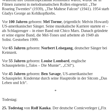
Filmen zumeist in melodramatischen Rollen eingesetzt: „The
Roaring Twenties“ (1939), „The Maltese Falcon“ (1941). 1954 starb
Gladys George an Kehlkopfkrebs.
Vor
100 Jahren
geboren:
Mel Torme
, (eigentlich: Melvin Howard)
US-amerikanischer Sänger. Seine musikalische Karriere startete er –
als Schlagzeuger – in einer Band mit Chico Marx. Danach gründete
er seine eigene Band, die Mel-Tones und arbeitete ab 1949 als
Solist. Gestorben 1999.
Vor
65 Jahren
geboren:
Norbert Leisegang
, deutscher Sänger bei
Keimzeit.
Vor
55 Jahren
geboren:
Louise Lombard
, englische
Schauspielerin („Talos – Die Mumie“, „CSI“).
Vor
45 Jahren
geboren:
Ben Savage
, US-amerikanischer
Schauspieler. Kinderstar durch seine Hauptrolle in der Sitcom „Das
Leben und Ich“.
*
Todestag:
25. Todestag
von
Rolf Kauka
. Der deutsche Comicverleger („Fix