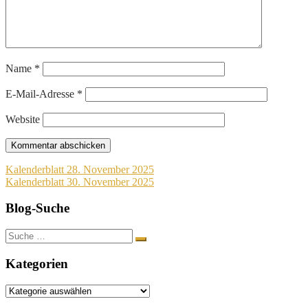
Name
*
E-Mail-Adresse
*
Website
Beitragsnavigation
Kalenderblatt 28. November 2025
Kalenderblatt 30. November 2025
Blog-Suche
Suche
nach:
Kategorien
Kategorien