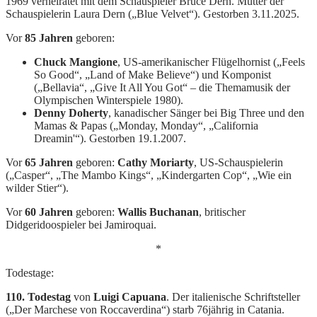
1969 verheiratet mit dem Schauspieler Bruce Dern. Mutter der
Schauspielerin Laura Dern („Blue Velvet“). Gestorben 3.11.2025.
Vor
85 Jahren
geboren:
Chuck Mangione
, US-amerikanischer Flügelhornist („Feels
So Good“, „Land of Make Believe“) und Komponist
(„Bellavia“, „Give It All You Got“ – die Themamusik der
Olympischen Winterspiele 1980).
Denny Doherty
, kanadischer Sänger bei Big Three und den
Mamas & Papas („Monday, Monday“, „California
Dreamin'“). Gestorben 19.1.2007.
Vor
65 Jahren
geboren:
Cathy Moriarty
, US-Schauspielerin
(„Casper“, „The Mambo Kings“, „Kindergarten Cop“, „Wie ein
wilder Stier“).
Vor
60 Jahren
geboren:
Wallis Buchanan
, britischer
Didgeridoospieler bei Jamiroquai.
*
Todestage:
110. Todestag
von
Luigi Capuana
. Der italienische Schriftsteller
(„Der Marchese von Roccaverdina“) starb 76jährig in Catania.