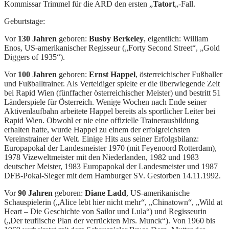
Kommissar Trimmel für die ARD den ersten „
Tatort
„-Fall.
Geburtstage:
Vor
130 Jahren
geboren:
Busby Berkeley
, eigentlich: William
Enos, US-amerikanischer Regisseur („Forty Second Street“, „Gold
Diggers of 1935“).
Vor
100 Jahren
geboren:
Ernst Happel
, österreichischer Fußballer
und Fußballtrainer. Als Verteidiger spielte er die überwiegende Zeit
bei Rapid Wien (fünffacher österreichischer Meister) und bestritt 51
Länderspiele für Österreich. Wenige Wochen nach Ende seiner
Aktivenlaufbahn arbeitete Happel bereits als sportlicher Leiter bei
Rapid Wien. Obwohl er nie eine offizielle Trainerausbildung
erhalten hatte, wurde Happel zu einem der erfolgreichsten
Vereinstrainer der Welt. Einige Hits aus seiner Erfolgsbilanz:
Europapokal der Landesmeister 1970 (mit Feyenoord Rotterdam),
1978 Vizeweltmeister mit den Niederlanden, 1982 und 1983
deutscher Meister, 1983 Europapokal der Landesmeister und 1987
DFB-Pokal-Sieger mit dem Hamburger SV. Gestorben 14.11.1992.
Vor
90 Jahren
geboren:
Diane Ladd
, US-amerikanische
Schauspielerin („Alice lebt hier nicht mehr“, „Chinatown“, „Wild at
Heart – Die Geschichte von Sailor und Lula“) und Regisseurin
(„Der teuflische Plan der verrückten Mrs. Munck“). Von 1960 bis