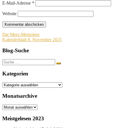
E-Mail-Adresse
*
Website
Beitragsnavigation
Die Merz-Memoiren
Kalenderblatt 8. November 2025
Blog-Suche
Suche
nach:
Kategorien
Kategorien
Monatsarchive
Monatsarchive
Meistgelesen 2023