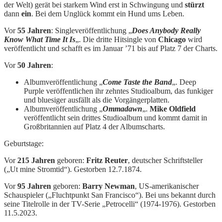
der Welt) gerät bei starkem Wind erst in Schwingung und
stürzt
dann
ein
. Bei dem Unglück kommt ein Hund ums Leben.
Vor
55 Jahren
: Singleveröffentlichung „
Does Anybody Really
Know What Time It Is
„. Die dritte Hitsingle von
Chicago
wird
veröffentlicht und schafft es im Januar ’71 bis auf Platz 7 der Charts.
Vor
50 Jahren
:
Albumveröffentlichung „
Come Taste the Band
„. Deep
Purple veröffentlichen ihr zehntes Studioalbum, das funkiger
und bluesiger ausfällt als die Vorgängerplatten.
Albumveröffentlichung „
Ommadawn
„.
Mike Oldfield
veröffentlicht sein drittes Studioalbum und kommt damit in
Großbritannien auf Platz 4 der Albumscharts.
Geburtstage:
Vor
215 Jahren
geboren:
Fritz Reuter
, deutscher Schriftsteller
(„Ut mine Stromtid“). Gestorben 12.7.1874.
Vor
95 Jahren
geboren:
Barry Newman
, US-amerikanischer
Schauspieler („Fluchtpunkt San Francisco“). Bei uns bekannt durch
seine Titelrolle in der TV-Serie „Petrocelli“ (1974-1976). Gestorben
11.5.2023.