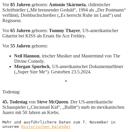
Vor
85 Jahren
geboren:
Antonio Skármeta
, chilenischer
Schriftsteller („Mit brennender Geduld“, 1994 als „Der Postmann“
verfilmt), Drehbuchschreiber („Es herrscht Ruhe im Land“) und
Regisseur.
Vor
65 Jahren
geboren:
Tommy Thayer
, US-amerikanischer
Gitarrist bei KISS als Ersatz für Ace Frehley.
Vor
55 Jahren
geboren:
Neil Hannon
, irischer Musiker und Mastermind von The
Divine Comedy.
Morgan Spurlock
, US-amerikanischer Dokumentarfilmer
(„Super Size Me“). Gestorben 23.5.2024.
*
Todestag:
45. Todestag
von
Steve McQueen
. Der US-amerikanische
Schauspieler („Cincinnati Kid“, „Bullitt“) starb im mexikanischen
Juarez mit 50 Jahren an Krebs.
Mehr und ausführlichere Daten zum 7. November in 
unserem 
Historischen Kalender