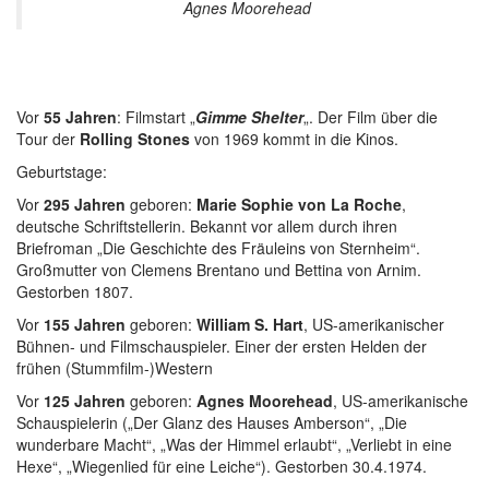
Agnes Moorehead
Vor
55 Jahren
: Filmstart „
Gimme Shelter
„. Der Film über die
Tour der
Rolling Stones
von 1969 kommt in die Kinos.
Geburtstage:
Vor
295 Jahren
geboren:
Marie Sophie von La Roche
,
deutsche Schriftstellerin. Bekannt vor allem durch ihren
Briefroman „Die Geschichte des Fräuleins von Sternheim“.
Großmutter von Clemens Brentano und Bettina von Arnim.
Gestorben 1807.
Vor
155 Jahren
geboren:
William S. Hart
, US-amerikanischer
Bühnen- und Filmschauspieler. Einer der ersten Helden der
frühen (Stummfilm-)Western
Vor
125 Jahren
geboren:
Agnes Moorehead
, US-amerikanische
Schauspielerin („Der Glanz des Hauses Amberson“, „Die
wunderbare Macht“, „Was der Himmel erlaubt“, „Verliebt in eine
Hexe“, „Wiegenlied für eine Leiche“). Gestorben 30.4.1974.