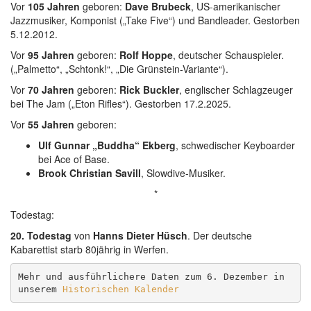
Vor
105 Jahren
geboren:
Dave Brubeck
, US-amerikanischer
Jazzmusiker, Komponist („Take Five“) und Bandleader. Gestorben
5.12.2012.
Vor
95 Jahren
geboren:
Rolf Hoppe
, deutscher Schauspieler.
(„Palmetto“, „Schtonk!“, „Die Grünstein-Variante“).
Vor
70 Jahren
geboren:
Rick Buckler
, englischer Schlagzeuger
bei The Jam („Eton Rifles“). Gestorben 17.2.2025.
Vor
55 Jahren
geboren:
Ulf Gunnar „Buddha“ Ekberg
, schwedischer Keyboarder
bei Ace of Base.
Brook Christian Savill
, Slowdive-Musiker.
*
Todestag:
20. Todestag
von
Hanns Dieter Hüsch
. Der deutsche
Kabarettist starb 80jährig in Werfen.
Mehr und ausführlichere Daten zum 6. Dezember in 
unserem 
Historischen Kalender