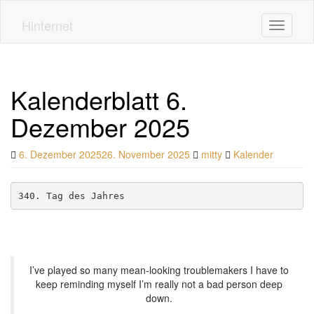
Skip
to
Hinternet
Toggle n
main
content
Kalenderblatt 6.
Dezember 2025
6. Dezember 2025
26. November 2025
mitty
Kalender
340. Tag des Jahres
I’ve played so many mean-looking troublemakers I have to
keep reminding myself I’m really not a bad person deep
down.