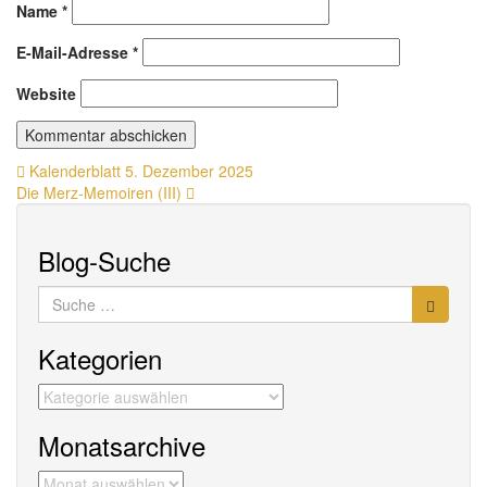
Name
*
E-Mail-Adresse
*
Website
Beitragsnavigation
Kalenderblatt 5. Dezember 2025
Die Merz-Memoiren (III)
Blog-Suche
Suche
nach:
Kategorien
Kategorien
Monatsarchive
Monatsarchive