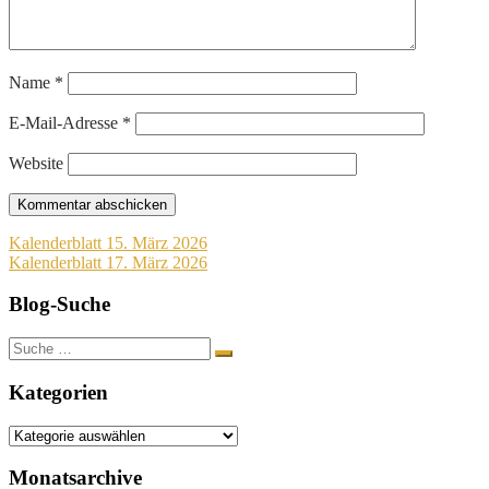
Name
*
E-Mail-Adresse
*
Website
Beitragsnavigation
Kalenderblatt 15. März 2026
Kalenderblatt 17. März 2026
Blog-Suche
Suche
nach:
Kategorien
Kategorien
Monatsarchive