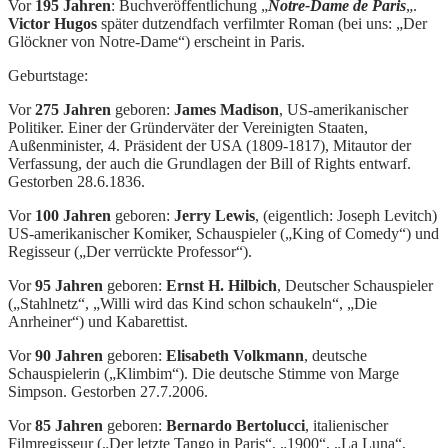
Vor
195 Jahren
: Buchveröffentlichung „
Notre-Dame de Paris
„.
Victor Hugos
später dutzendfach verfilmter Roman (bei uns: „Der
Glöckner von Notre-Dame“) erscheint in Paris.
Geburtstage:
Vor
275 Jahren
geboren:
James Madison
, US-amerikanischer
Politiker. Einer der Gründerväter der Vereinigten Staaten,
Außenminister, 4. Präsident der USA (1809-1817), Mitautor der
Verfassung, der auch die Grundlagen der Bill of Rights entwarf.
Gestorben 28.6.1836.
Vor
100 Jahren
geboren:
Jerry Lewis
, (eigentlich: Joseph Levitch)
US-amerikanischer Komiker, Schauspieler („King of Comedy“) und
Regisseur („Der verrückte Professor“).
Vor
95 Jahren
geboren:
Ernst H. Hilbich
, Deutscher Schauspieler
(„Stahlnetz“, „Willi wird das Kind schon schaukeln“, „Die
Anrheiner“) und Kabarettist.
Vor
90 Jahren
geboren:
Elisabeth Volkmann
, deutsche
Schauspielerin („Klimbim“). Die deutsche Stimme von Marge
Simpson. Gestorben 27.7.2006.
Vor
85 Jahren
geboren:
Bernardo Bertolucci
, italienischer
Filmregisseur („Der letzte Tango in Paris“, „1900“, „La Luna“,