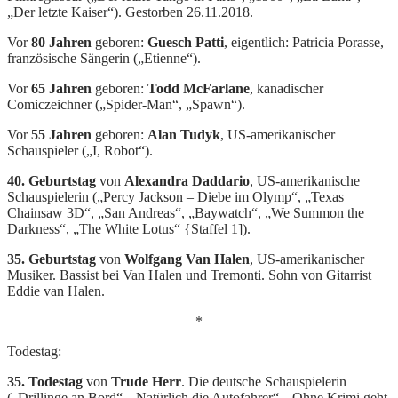
„Der letzte Kaiser“). Gestorben 26.11.2018.
Vor
80 Jahren
geboren:
Guesch Patti
, eigentlich: Patricia Porasse,
französische Sängerin („Etienne“).
Vor
65 Jahren
geboren:
Todd McFarlane
, kanadischer
Comiczeichner („Spider-Man“, „Spawn“).
Vor
55 Jahren
geboren:
Alan Tudyk
, US-amerikanischer
Schauspieler („I, Robot“).
40. Geburtstag
von
Alexandra Daddario
, US-amerikanische
Schauspielerin („Percy Jackson – Diebe im Olymp“, „Texas
Chainsaw 3D“, „San Andreas“, „Baywatch“, „We Summon the
Darkness“, „The White Lotus“ {Staffel 1]).
35. Geburtstag
von
Wolfgang Van Halen
, US-amerikanischer
Musiker. Bassist bei Van Halen und Tremonti. Sohn von Gitarrist
Eddie van Halen.
*
Todestag:
35. Todestag
von
Trude Herr
. Die deutsche Schauspielerin
(„Drillinge an Bord“, „Natürlich die Autofahrer“, „Ohne Krimi geht