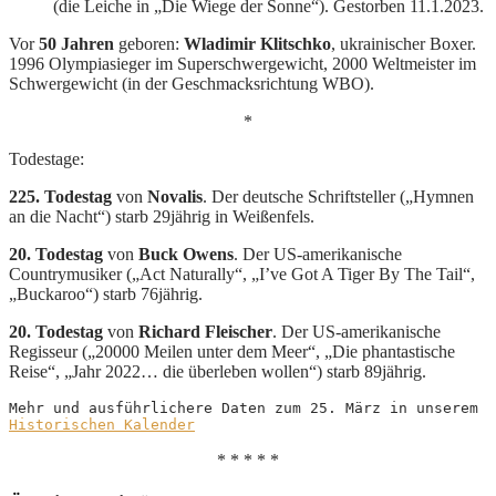
(die Leiche in „Die Wiege der Sonne“). Gestorben 11.1.2023.
Vor
50 Jahren
geboren:
Wladimir Klitschko
, ukrainischer Boxer.
1996 Olympiasieger im Superschwergewicht, 2000 Weltmeister im
Schwergewicht (in der Geschmacksrichtung WBO).
*
Todestage:
225. Todestag
von
Novalis
. Der deutsche Schriftsteller („Hymnen
an die Nacht“) starb 29jährig in Weißenfels.
20. Todestag
von
Buck Owens
. Der US-amerikanische
Countrymusiker („Act Naturally“, „I’ve Got A Tiger By The Tail“,
„Buckaroo“) starb 76jährig.
20. Todestag
von
Richard Fleischer
. Der US-amerikanische
Regisseur („20000 Meilen unter dem Meer“, „Die phantastische
Reise“, „Jahr 2022… die überleben wollen“) starb 89jährig.
Mehr und ausführlichere Daten zum 25. März in unserem 
Historischen Kalender
* * * * *