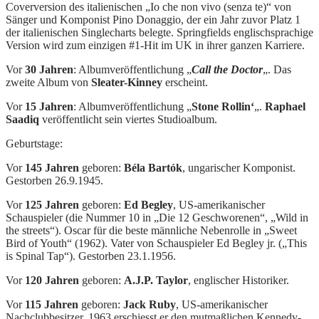
Coverversion des italienischen „Io che non vivo (senza te)“ von
Sänger und Komponist Pino Donaggio, der ein Jahr zuvor Platz 1
der italienischen Singlecharts belegte. Springfields englischsprachige
Version wird zum einzigen #1-Hit im UK in ihrer ganzen Karriere.
Vor
30 Jahren
: Albumveröffentlichung „
Call the Doctor
„. Das
zweite Album von
Sleater-Kinney
erscheint.
Vor
15 Jahren
: Albumveröffentlichung „
Stone Rollin‘
„.
Raphael
Saadiq
veröffentlicht sein viertes Studioalbum.
Geburtstage:
Vor
145 Jahren
geboren:
Béla Bartók
, ungarischer Komponist.
Gestorben 26.9.1945.
Vor
125 Jahren
geboren:
Ed Begley
, US-amerikanischer
Schauspieler (die Nummer 10 in „Die 12 Geschworenen“, „Wild in
the streets“). Oscar für die beste männliche Nebenrolle in „Sweet
Bird of Youth“ (1962). Vater von Schauspieler Ed Begley jr. („This
is Spinal Tap“). Gestorben 23.1.1956.
Vor
120 Jahren
geboren:
A.J.P. Taylor
, englischer Historiker.
Vor
115 Jahren
geboren:
Jack Ruby
, US-amerikanischer
Nachclubbesitzer. 1963 erschiesst er den mutmaßlichen Kennedy-