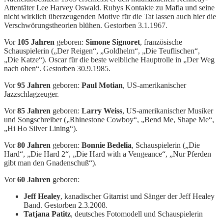
Attentäter Lee Harvey Oswald. Rubys Kontakte zu Mafia und seine
nicht wirklich überzeugenden Motive für die Tat lassen auch hier die
Verschwörungstheorien blühen. Gestorben 3.1.1967.
Vor
105 Jahren
geboren:
Simone Signoret
, französische
Schauspielerin („Der Reigen“, „Goldhelm“, „Die Teuflischen“,
„Die Katze“). Oscar für die beste weibliche Hauptrolle in „Der Weg
nach oben“. Gestorben 30.9.1985.
Vor
95 Jahren
geboren:
Paul Motian
, US-amerikanischer
Jazzschlagzeuger.
Vor
85 Jahren
geboren:
Larry Weiss
, US-amerikanischer Musiker
und Songschreiber („Rhinestone Cowboy“, „Bend Me, Shape Me“,
„Hi Ho Silver Lining“).
Vor
80 Jahren
geboren:
Bonnie Bedelia
, Schauspielerin („Die
Hard“, „Die Hard 2“, „Die Hard with a Vengeance“, „Nur Pferden
gibt man den Gnadenschuß“).
Vor
60 Jahren
geboren:
Jeff Healey
, kanadischer Gitarrist und Sänger der Jeff Healey
Band. Gestorben 2.3.2008.
Tatjana Patitz
, deutsches Fotomodell und Schauspielerin