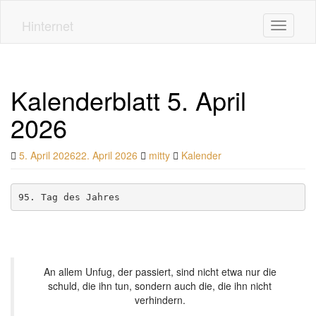
Skip
to
Hinternet
Toggle n
main
content
Kalenderblatt 5. April
2026
5. April 2026
22. April 2026
mitty
Kalender
95. Tag des Jahres
An allem Unfug, der passiert, sind nicht etwa nur die
schuld, die ihn tun, sondern auch die, die ihn nicht
verhindern.