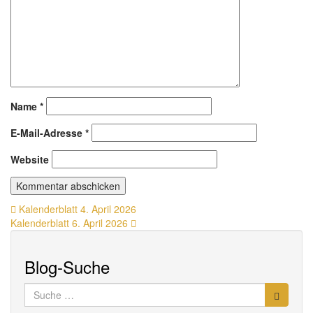
Name
*
E-Mail-Adresse
*
Website
Beitragsnavigation
Kalenderblatt 4. April 2026
Kalenderblatt 6. April 2026
Blog-Suche
Suche
nach: