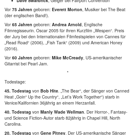
Dave Swarbrick
, Geiger bei Fairport Convention
Vor
75 Jahren
geboren:
Everett Morton
, Musiker bei The Beat
(der englischen Band!).
Vor
65 Jahren
geboren:
Andrea Arnold
, Englische
Filmregisseurin. Oscar 2005 für ihren Kurzfilm „Wespen“. Preis
der Jury bei den Internationalen Filmfestspielen von Cannes für
„Read Road“ (2006), „Fish Tank“ (2009) und American Honey
(2016).
Vor
60 Jahren
geboren:
Mike McCready
, US-amerikanischer
Gitarrist bei Pearl Jam.
*
Todestage:
45. Todestag
von
Bob Hite
. „The Bear“, der Sänger von Canned
Heat „Goin“ Up the Country“, „Let’s Work Together“) starb in
Venice/Kalifornien 36jährig an einem Herzanfall.
40. Todestag
von
Manly Wade Wellman
. Der Horror-, Fantasy-
und Science Fiction-Autor starb 82jährig in Chapel Hill, North
Carolina.
20. Todestag
von
Gene Pitney
. Der US-amerikanische Sänger