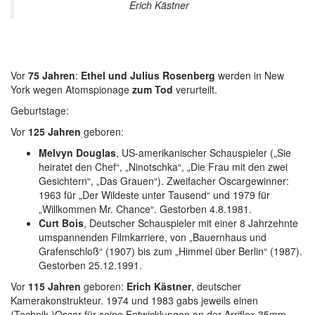
Erich Kästner
Vor
75 Jahren
:
Ethel und Julius Rosenberg
werden in New
York wegen Atomspionage
zum Tod
verurteilt.
Geburtstage:
Vor
125 Jahren
geboren:
Melvyn Douglas
, US-amerikanischer Schauspieler („Sie
heiratet den Chef“, „Ninotschka“, „Die Frau mit den zwei
Gesichtern“, „Das Grauen“). Zweifacher Oscargewinner:
1963 für „Der Wildeste unter Tausend“ und 1979 für
„Willkommen Mr. Chance“. Gestorben 4.8.1981.
Curt Bois
, Deutscher Schauspieler mit einer 8 Jahrzehnte
umspannenden Filmkarriere, von „Bauernhaus und
Grafenschloß“ (1907) bis zum „Himmel über Berlin“ (1987).
Gestorben 25.12.1991.
Vor
115 Jahren
geboren:
Erich Kästner
, deutscher
Kamerakonstrukteur. 1974 und 1983 gabs jeweils einen
(Technik-)Oscar für seine Entwicklungen an der Arriflex 35mm-