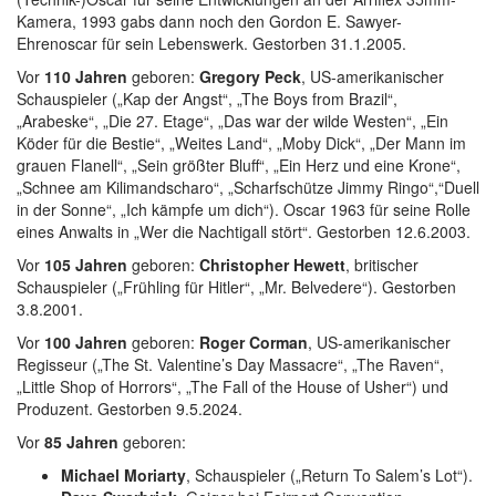
Kamera, 1993 gabs dann noch den Gordon E. Sawyer-
Ehrenoscar für sein Lebenswerk. Gestorben 31.1.2005.
Vor
110 Jahren
geboren:
Gregory Peck
, US-amerikanischer
Schauspieler („Kap der Angst“, „The Boys from Brazil“,
„Arabeske“, „Die 27. Etage“, „Das war der wilde Westen“, „Ein
Köder für die Bestie“, „Weites Land“, „Moby Dick“, „Der Mann im
grauen Flanell“, „Sein größter Bluff“, „Ein Herz und eine Krone“,
„Schnee am Kilimandscharo“, „Scharfschütze Jimmy Ringo“,“Duell
in der Sonne“, „Ich kämpfe um dich“). Oscar 1963 für seine Rolle
eines Anwalts in „Wer die Nachtigall stört“. Gestorben 12.6.2003.
Vor
105 Jahren
geboren:
Christopher Hewett
, britischer
Schauspieler („Frühling für Hitler“, „Mr. Belvedere“). Gestorben
3.8.2001.
Vor
100 Jahren
geboren:
Roger Corman
, US-amerikanischer
Regisseur („The St. Valentine’s Day Massacre“, „The Raven“,
„Little Shop of Horrors“, „The Fall of the House of Usher“) und
Produzent. Gestorben 9.5.2024.
Vor
85 Jahren
geboren:
Michael Moriarty
, Schauspieler („Return To Salem’s Lot“).