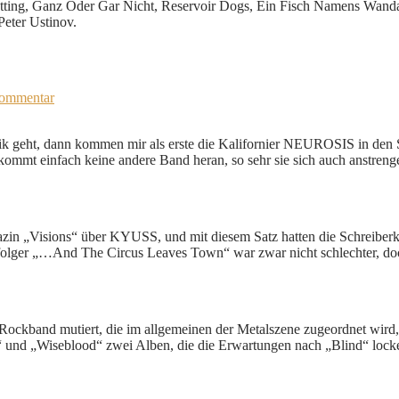
tting, Ganz Oder Gar Nicht, Reservoir Dogs, Ein Fisch Namens Wanda,
Peter Ustinov.
Kommentar
 geht, dann kommen mir als erste die Kalifornier NEUROSIS in den S
 kommt einfach keine andere Band heran, so sehr sie sich auch anstren
zin „Visions“ über KYUSS, und mit diesem Satz hatten die Schreiberk
folger „…And The Circus Leaves Town“ war zwar nicht schlechter, doc
 Rockband mutiert, die im allgemeinen der Metalszene zugeordnet wir
e“ und „Wiseblood“ zwei Alben, die die Erwartungen nach „Blind“ locke