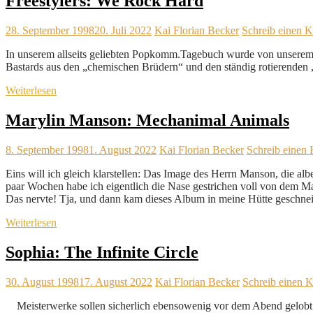
Freestylers: We Rock Hard
28. September 1998
20. Juli 2022
Kai Florian Becker
Schreib einen 
In unserem allseits geliebten Popkomm.Tagebuch wurde von unserem Kol
Bastards aus den „chemischen Brüdern“ und den ständig rotierenden 
Weiterlesen
Marylin Manson: Mechanimal Animals
8. September 1998
1. August 2022
Kai Florian Becker
Schreib einen
Eins will ich gleich klarstellen: Das Image des Herrn Manson, die al
paar Wochen habe ich eigentlich die Nase gestrichen voll von dem M
Das nervte! Tja, und dann kam dieses Album in meine Hütte geschnei
Weiterlesen
Sophia: The Infinite Circle
30. August 1998
17. August 2022
Kai Florian Becker
Schreib einen 
Meisterwerke sollen sicherlich ebensowenig vor dem Abend gelobt 