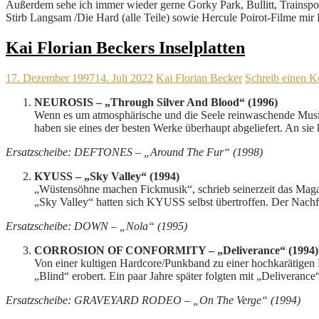
Außerdem sehe ich immer wieder gerne Gorky Park, Bullitt, Trainspo
Stirb Langsam /Die Hard (alle Teile) sowie Hercule Poirot-Filme mir 
Kai Florian Beckers Inselplatten
17. Dezember 1997
14. Juli 2022
Kai Florian Becker
Schreib einen 
NEUROSIS – „Through Silver And Blood“ (1996)
Wenn es um atmosphärische und die Seele reinwaschende Musik
haben sie eines der besten Werke überhaupt abgeliefert. An sie
Ersatzscheibe: DEFTONES – „Around The Fur“ (1998)
KYUSS – „Sky Valley“ (1994)
„Wüstensöhne machen Fickmusik“, schrieb seinerzeit das Maga
„Sky Valley“ hatten sich KYUSS selbst übertroffen. Der Nach
Ersatzscheibe: DOWN – „Nola“ (1995)
CORROSION OF CONFORMITY – „Deliverance“ (1994)
Von einer kultigen Hardcore/Punkband zu einer hochkarätigen
„Blind“ erobert. Ein paar Jahre später folgten mit „Deliveranc
Ersatzscheibe: GRAVEYARD RODEO – „On The Verge“ (1994)