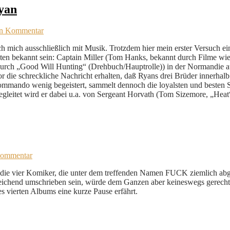
yan
en Kommentar
h mich ausschließlich mit Musik. Trotzdem hier mein erster Versuch ein
isten bekannt sein: Captain Miller (Tom Hanks, bekannt durch Filme wi
urch „Good Will Hunting“ (Drehbuch/Hauptrolle)) in der Normandie a
vor die schreckliche Nachricht erhalten, daß Ryans drei Brüder innerha
ommando wenig begeistert, sammelt dennoch die loyalsten und besten 
gleitet wird er dabei u.a. von Sergeant Horvath (Tom Sizemore, „Heat“
Kommentar
n, die vier Komiker, die unter dem treffenden Namen FUCK ziemlich abge
ichend umschrieben sein, würde dem Ganzen aber keineswegs gerecht w
s vierten Albums eine kurze Pause erfährt.