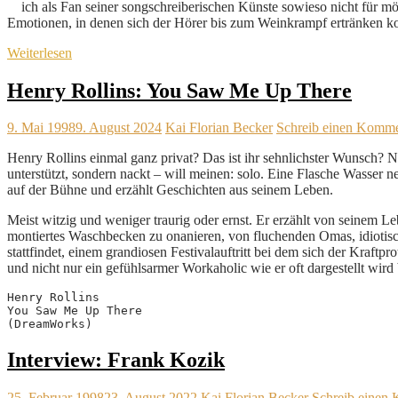
ich als Fan seiner songschreiberischen Künste sowieso nicht für m
Emotionen, in denen sich der Hörer bis zum Weinkrampf ertränken k
Weiterlesen
Henry Rollins: You Saw Me Up There
9. Mai 1998
9. August 2024
Kai Florian Becker
Schreib einen Komme
Henry Rollins einmal ganz privat? Das ist ihr sehnlichster Wunsch? Na
unterstützt, sondern nackt – will meinen: solo. Eine Flasche Wasser
auf der Bühne und erzählt Geschichten aus seinem Leben.
Meist witzig und weniger traurig oder ernst. Er erzählt von seinem 
montiertes Waschbecken zu onanieren, von fluchenden Omas, idiotisc
stattfindet, einem grandiosen Festivalauftritt bei dem sich der Kraftp
und nicht nur ein gefühlsarmer Workaholic wie er oft dargestellt wird 
Henry Rollins
You Saw Me Up There
(DreamWorks)
Interview: Frank Kozik
25. Februar 1998
23. August 2022
Kai Florian Becker
Schreib einen