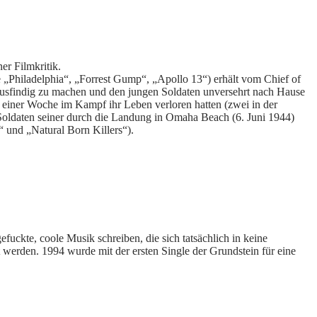
er Filmkritik.
e „Philadelphia“, „Forrest Gump“, „Apollo 13“) erhält vom Chief of
usfindig zu machen und den jungen Soldaten unversehrt nach Hause
lb einer Woche im Kampf ihr Leben verloren hatten (zwei in der
Soldaten seiner durch die Landung in Omaha Beach (6. Juni 1944)
 und „Natural Born Killers“).
fuckte, coole Musik schreiben, die sich tatsächlich in keine
erden. 1994 wurde mit der ersten Single der Grundstein für eine