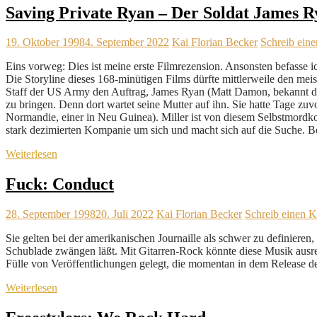
Saving Private Ryan – Der Soldat James R
19. Oktober 1998
4. September 2022
Kai Florian Becker
Schreib ein
Eins vorweg: Dies ist meine erste Filmrezension. Ansonsten befasse ic
Die Storyline dieses 168-minütigen Films dürfte mittlerweile den me
Staff der US Army den Auftrag, James Ryan (Matt Damon, bekannt d
zu bringen. Denn dort wartet seine Mutter auf ihn. Sie hatte Tage zu
Normandie, einer in Neu Guinea). Miller ist von diesem Selbstmordk
stark dezimierten Kompanie um sich und macht sich auf die Suche. Be
Weiterlesen
Fuck: Conduct
28. September 1998
20. Juli 2022
Kai Florian Becker
Schreib einen 
Sie gelten bei der amerikanischen Journaille als schwer zu definiere
Schublade zwängen läßt. Mit Gitarren-Rock könnte diese Musik ausre
Fülle von Veröffentlichungen gelegt, die momentan in dem Release de
Weiterlesen