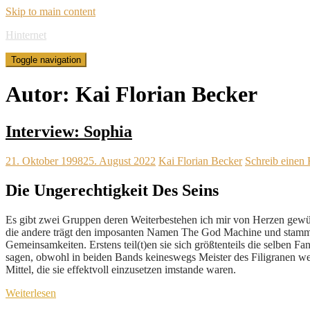
Skip to main content
Hinternet
Toggle navigation
Autor:
Kai Florian Becker
Interview: Sophia
21. Oktober 1998
25. August 2022
Kai Florian Becker
Schreib einen
Die Ungerechtigkeit Des Seins
Es gibt zwei Gruppen deren Weiterbestehen ich mir von Herzen gewüns
die andere trägt den imposanten Namen The God Machine und stammt 
Gemeinsamkeiten. Erstens teil(t)en sie sich größtenteils die selben
sagen, obwohl in beiden Bands keineswegs Meister des Filigranen wer
Mittel, die sie effektvoll einzusetzen imstande waren.
Weiterlesen