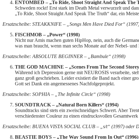
ENTOMBED – „To Ride, Shoot Straight And Speak The T
Schweden rockt! Erst stark im Death Metal verwurzelt und dann
„To Ride, Shoot Straight And Speak The Truth“ dar, ein Meist
Ersatzscheibe: STEAKKNIFE – „Songs Men Have Died For“ (1997
FISCHMOB – „Power“ (1998)
Nicht nur Amis machen guten HipHop, nein, auch die Germanen
was man braucht, wenn man sechs Monate auf der Nebel- und Re
Ersatzscheibe: ABSOLUTE BEGINNER – „Bambule“ (1998)
THE GOD MACHINE – „Scenes From The Second Storey“
Während ich Depression gerne mit NEUROSIS verarbeite, ste
ganz groß geschrieben. Leider existiert die Band nach einer g
Gott sei Dank ein angemessenes Nachfolgeprojekt.
Ersatzscheibe: SOPHIA – „The Infinite Circle“ (1998)
SOUNDTRACK – „Natural Born Killers“ (1994)
Soundtracks sind stets ein zweischneidiges Schwert. Aber Tren
verschiedenster Couleur zu einen eindrucksvollen Gesamtwerk i
Ersatzscheibe: BUENA VISTA SOCIAL CLUB – „s/t“ (1997) oder
BEASTIE BOYS – „The Way Sound From In Out“ (1996)