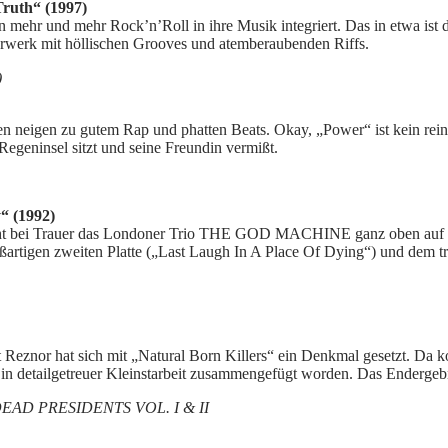
ruth“ (1997)
 mehr und mehr Rock’n’Roll in ihre Musik integriert. Das in etwa ist
erwerk mit höllischen Grooves und atemberaubenden Riffs.
)
 neigen zu gutem Rap und phatten Beats. Okay, „Power“ ist kein rei
geninsel sitzt und seine Freundin vermißt.
 (1992)
ht bei Trauer das Londoner Trio THE GOD MACHINE ganz oben auf mei
roßartigen zweiten Platte („Last Laugh In A Place Of Dying“) und dem 
t Reznor hat sich mit „Natural Born Killers“ ein Denkmal gesetzt. Da k
n detailgetreuer Kleinstarbeit zusammengefügt worden. Das Endergebni
 DEAD PRESIDENTS VOL. I & II