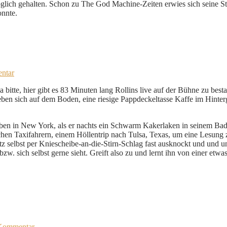
öglich gehalten. Schon zu The God Machine-Zeiten erwies sich seine St
onnte.
ntar
 bitte, hier gibt es 83 Minuten lang Rollins live auf der Bühne zu best
 neben sich auf dem Boden, eine riesige Pappdeckeltasse Kaffe im Hint
Leben in New York, als er nachts ein Schwarm Kakerlaken in seinem Bad
hen Taxifahrern, einem Höllentrip nach Tulsa, Texas, um eine Lesung 
rotz selbst per Kniescheibe-an-die-Stirn-Schlag fast ausknockt und und 
bzw. sich selbst gerne sieht. Greift also zu und lernt ihn von einer etw
 Kommentar