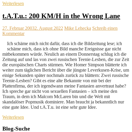
Weiterlesen
t.A.T.u.: 200 KM/H in the Wrong Lane
27. Februar 2003
2. August 2022
Mike Lehecka
Schreib einen
Kommentar
Ich schäme mich nicht dafür, dass ich die Bildzeitung lese; ich
schäme mich, dass ich ohne Bild manche Ereignisse gar nicht
mitbekommen würde. Neulich an einem Donnerstag schlug ich die
Zeitung auf und las von zwei russischen Teenie-Lesben, die zur Zeit
die europäischen Charts stürmen. Wie Homer Simpson blätterte ich
weiter zum täglichen Bericht über die jüngste Leverkusen-Krise, um
einige Sekunden später nochmals zurück zu blättern: Zwei russische
Teenie-Lesben? Gibt es eine alte Bekannte von mir bei der
Plattenfirma, der ich irgendwann meine Fantasien anvertraut habe?
Ich spreche gar nicht von sexuellen Fantasien – ich meine den
Traum, in dem ich Malcom McLaren bin und die Welt mit
skandalöser Popmusik dominiere. Man braucht ja bekanntlich nur
eine gute Idee. Und t.A.T.u. ist eine sehr gute Idee.
Weiterlesen
Blog-Suche