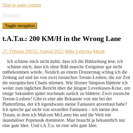
Skip to main content
Hinternet
Toggle navigation
t.A.T.u.: 200 KM/H in the Wrong Lane
27. Februar 2003
2. August 2022
Mike Lehecka
Musik
Ich schäme mich nicht dafür, dass ich die Bildzeitung lese; ich
schäme mich, dass ich ohne Bild manche Ereignisse gar nicht
mitbekommen würde. Neulich an einem Donnerstag schlug ich die
Zeitung auf und las von zwei russischen Teenie-Lesben, die zur Zeit
die europäischen Charts stürmen. Wie Homer Simpson blätterte ich
weiter zum täglichen Bericht über die jüngste Leverkusen-Krise, um
einige Sekunden später nochmals zurück zu blättern: Zwei russische
Teenie-Lesben? Gibt es eine alte Bekannte von mir bei der
Plattenfirma, der ich irgendwann meine Fantasien anvertraut habe?
Ich spreche gar nicht von sexuellen Fantasien – ich meine den
Traum, in dem ich Malcom McLaren bin und die Welt mit
skandalöser Popmusik dominiere. Man braucht ja bekanntlich nur
eine gute Idee. Und t.A.T.u. ist eine sehr gute Idee.