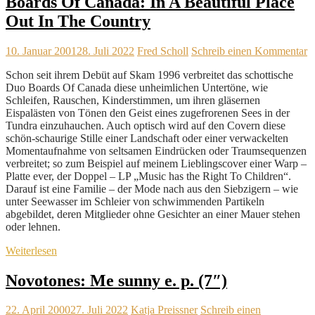
Boards Of Canada: In A Beautiful Place
Out In The Country
10. Januar 2001
28. Juli 2022
Fred Scholl
Schreib einen Kommentar
Schon seit ihrem Debüt auf Skam 1996 verbreitet das schottische
Duo Boards Of Canada diese unheimlichen Untertöne, wie
Schleifen, Rauschen, Kinderstimmen, um ihren gläsernen
Eispalästen von Tönen den Geist eines zugefrorenen Sees in der
Tundra einzuhauchen. Auch optisch wird auf den Covern diese
schön-schaurige Stille einer Landschaft oder einer verwackelten
Momentaufnahme von seltsamen Eindrücken oder Traumsequenzen
verbreitet; so zum Beispiel auf meinem Lieblingscover einer Warp –
Platte ever, der Doppel – LP „Music has the Right To Children“.
Darauf ist eine Familie – der Mode nach aus den Siebzigern – wie
unter Seewasser im Schleier von schwimmenden Partikeln
abgebildet, deren Mitglieder ohne Gesichter an einer Mauer stehen
oder lehnen.
Weiterlesen
Novotones: Me sunny e. p. (7″)
22. April 2000
27. Juli 2022
Katja Preissner
Schreib einen