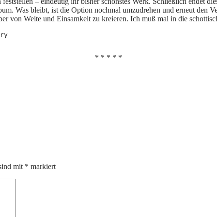
eststellen – eindeutig ihr bisher schönstes Werk. Schließlich endet di
um. Was bleibt, ist die Option nochmal umzudrehen und erneut den Ver
ber von Weite und Einsamkeit zu kreieren. Ich muß mal in die schottisc
ry
* * * * *
sind mit
*
markiert