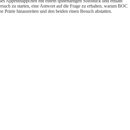
eses Appetithäppchen mit einem spinettartigen Solostück und entläßt
such zu starten, eine Antwort auf die Frage zu erhalten, warum BOC
he Prärie hinausreiten und den beiden einen Besuch abstatten.