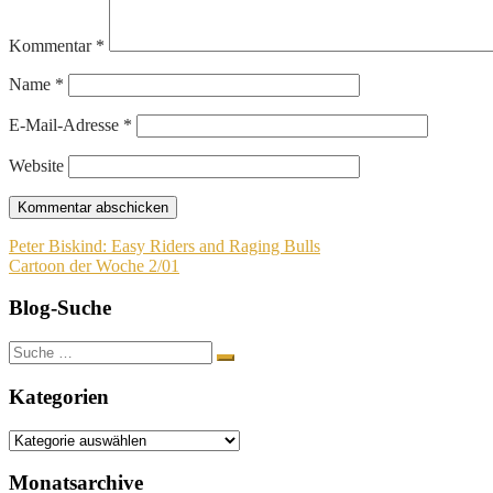
Kommentar
*
Name
*
E-Mail-Adresse
*
Website
Beitragsnavigation
Peter Biskind: Easy Riders and Raging Bulls
Cartoon der Woche 2/01
Blog-Suche
Suche
nach:
Kategorien
Kategorien
Monatsarchive