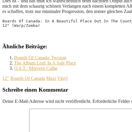
Dies ist – und das muß ich wahrscheinlich beim nächsten Output auch f
mich mit dem schaurig schönen Verlangen nach einem kompletten Alb
es schaffen, trotz nur minimaler Progression, den immer gleichen Zau
Boards Of Canada: In A Beautiful Place Out In The Count
12" (Warp/Zomba)
Ähnliche Beiträge:
Boards Of Canada: Twoism
The Album Leaf: In A Safe Place
O.S.T.: Morvern Callar
12"
Boards Of Canada
Maxi
Vinyl
Schreibe einen Kommentar
Deine E-Mail-Adresse wird nicht veröffentlicht.
Erforderliche Felder 