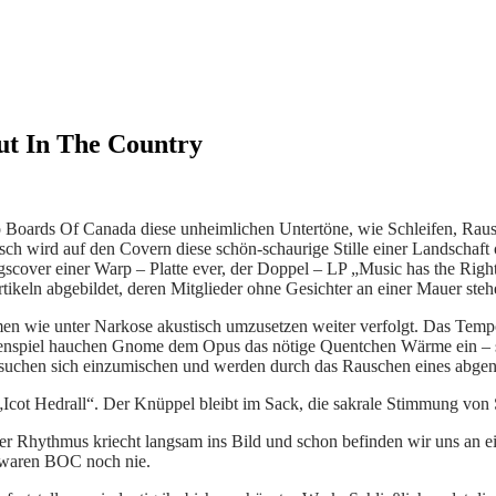
ut In The Country
uo Boards Of Canada diese unheimlichen Untertöne, wie Schleifen, Rau
isch wird auf den Covern diese schön-schaurige Stille einer Landsch
scover einer Warp – Platte ever, der Doppel – LP „Music has the Right
keln abgebildet, deren Mitglieder ohne Gesichter an einer Mauer steh
en wie unter Narkose akustisch umzusetzen weiter verfolgt. Das Temp
ockenspiel hauchen Gnome dem Opus das nötige Quentchen Wärme ein – 
suchen sich einzumischen und werden durch das Rauschen eines abgen
cot Hedrall“. Der Knüppel bleibt im Sack, die sakrale Stimmung von
 der Rhythmus kriecht langsam ins Bild und schon befinden wir uns a
!) waren BOC noch nie.