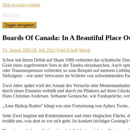
Skip to main content
Hinternet
Toggle navigation
Boards Of Canada: In A Beautiful Place O
10. Januar 2001
28. Juli 2022
Fred Scholl
Musik
Schon seit ihrem Debüt auf Skam 1996 verbreitet das schottische D
Geist eines zugefrorenen Sees in der Tundra einzuhauchen. Auch opt
oder Traumsequenzen verbreitet; so zum Beispiel auf meinem Liebling
Siebzigern – wie unter Seewasser im Schleier von schwimmenden Parti
Zwei Jahre später wird der Ansatz des Versuchs eine Momentaufnahm
durch einen Eissturm verhüllt und durch ein Plinkern auf ihren Gl
Hans Christian Andersen. Seltsame Geräusche, wie Funksprüche, ver
„Amo Bishop Raden“ klingt wie eine Fortsetzung von Aphex Twins „I
Seite Zwei beginnt mit Kinderstimmen und einer elegischen Fläche,
erzählt uns, was dort so vor sich geht. So konkret (richtiger Gesang