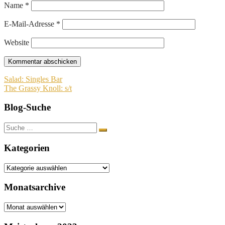
Name
*
E-Mail-Adresse
*
Website
Beitragsnavigation
Salad: Singles Bar
The Grassy Knoll: s/t
Blog-Suche
Suche
nach:
Kategorien
Kategorien
Monatsarchive
Monatsarchive