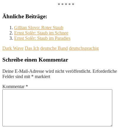
* * * * *
Ähnliche Beiträge:
Gillian Slovo: Roter Staub
Ernst Solèr: Staub im Schnee
Ernst Solèr: Staub im Paradies
Dark Wave
Das Ich
deutsche Band
deutschsprachig
Schreibe einen Kommentar
Deine E-Mail-Adresse wird nicht veröffentlicht.
Erforderliche
Felder sind mit
*
markiert
Kommentar
*