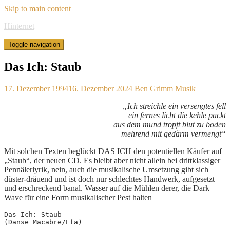
Skip to main content
Hinternet
Toggle navigation
Das Ich: Staub
17. Dezember 1994
16. Dezember 2024
Ben Grimm
Musik
„Ich streichle ein versengtes fell
ein fernes licht die kehle packt
aus dem mund tropft blut zu boden
mehrend mit gedärm vermengt“
Mit solchen Texten beglückt DAS ICH den potentiellen Käufer auf
„Staub“, der neuen CD. Es bleibt aber nicht allein bei drittklassiger
Pennälerlyrik, nein, auch die musikalische Umsetzung gibt sich
düster-dräuend und ist doch nur schlechtes Handwerk, aufgesetzt
und erschreckend banal. Wasser auf die Mühlen derer, die Dark
Wave für eine Form musikalischer Pest halten
Das Ich: Staub
(Danse Macabre/Efa)