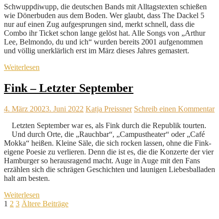
Schwuppdiwupp, die deutschen Bands mit Alltagstexten schießen
wie Dönerbuden aus dem Boden. Wer glaubt, dass The Dackel 5
nur auf einen Zug aufgesprungen sind, merkt schnell, dass die
Combo ihr Ticket schon lange gelöst hat. Alle Songs von „Arthur
Lee, Belmondo, du und ich“ wurden bereits 2001 aufgenommen
und völlig unerklärlich erst im März dieses Jahres gemastert.
Weiterlesen
Fink – Letzter September
4. März 2002
3. Juni 2022
Katja Preissner
Schreib einen Kommentar
Letzten September war es, als Fink durch die Republik tourten.
Und durch Orte, die „Rauchbar“, „Campustheater“ oder „Café
Mokka“ heißen. Kleine Säle, die sich rocken lassen, ohne die Fink-
eigene Poesie zu verlieren. Denn die ist es, die die Konzerte der vier
Hamburger so herausragend macht. Auge in Auge mit den Fans
erzählen sich die schrägen Geschichten und launigen Liebesballaden
halt am besten.
Weiterlesen
Seitennummerierung
1
2
3
Ältere Beiträge
der