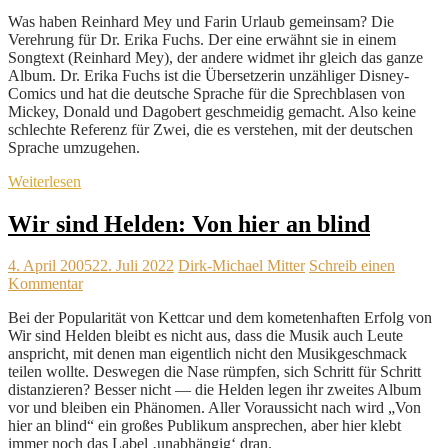
Was haben Reinhard Mey und Farin Urlaub gemeinsam? Die
Verehrung für Dr. Erika Fuchs. Der eine erwähnt sie in einem
Songtext (Reinhard Mey), der andere widmet ihr gleich das ganze
Album. Dr. Erika Fuchs ist die Übersetzerin unzähliger Disney-
Comics und hat die deutsche Sprache für die Sprechblasen von
Mickey, Donald und Dagobert geschmeidig gemacht. Also keine
schlechte Referenz für Zwei, die es verstehen, mit der deutschen
Sprache umzugehen.
Weiterlesen
Wir sind Helden: Von hier an blind
4. April 2005
22. Juli 2022
Dirk-Michael Mitter
Schreib einen
Kommentar
Bei der Popularität von Kettcar und dem kometenhaften Erfolg von
Wir sind Helden bleibt es nicht aus, dass die Musik auch Leute
anspricht, mit denen man eigentlich nicht den Musikgeschmack
teilen wollte. Deswegen die Nase rümpfen, sich Schritt für Schritt
distanzieren? Besser nicht — die Helden legen ihr zweites Album
vor und bleiben ein Phänomen. Aller Voraussicht nach wird „Von
hier an blind“ ein großes Publikum ansprechen, aber hier klebt
immer noch das Label ‚unabhängig‘ dran.