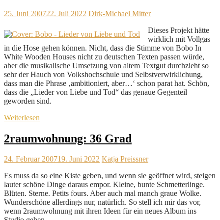
25. Juni 2007
22. Juli 2022
Dirk-Michael Mitter
Dieses Projekt hätte
wirklich mit Vollgas
in die Hose gehen können. Nicht, dass die Stimme von Bobo In
White Wooden Houses nicht zu deutschen Texten passen würde,
aber die musikalische Umsetzung von altem Textgut durchzieht so
sehr der Hauch von Volkshochschule und Selbstverwirklichung,
dass man die Phrase ‚ambitioniert, aber…‘ schon parat hat. Schön,
dass die „Lieder von Liebe und Tod“ das genaue Gegenteil
geworden sind.
Weiterlesen
2raumwohnung: 36 Grad
24. Februar 2007
19. Juni 2022
Katja Preissner
Es muss da so eine Kiste geben, und wenn sie geöffnet wird, steigen
lauter schöne Dinge daraus empor. Kleine, bunte Schmetterlinge.
Blüten. Sterne. Petits fours. Aber auch mal manch graue Wolke.
Wunderschöne allerdings nur, natürlich. So stell ich mir das vor,
wenn 2raumwohnung mit ihren Ideen für ein neues Album ins
Studio gehen.