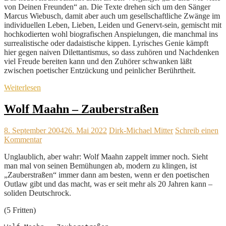
von Deinen Freunden“ an. Die Texte drehen sich um den Sänger
Marcus Wiebusch, damit aber auch um gesellschaftliche Zwänge im
individuellen Leben, Lieben, Leiden und Genervt-sein, gemischt mit
hochkodierten wohl biografischen Anspielungen, die manchmal ins
surrealistische oder dadaistische kippen. Lyrisches Genie kämpft
hier gegen naiven Dilettantismus, so dass zuhören und Nachdenken
viel Freude bereiten kann und den Zuhörer schwanken läßt
zwischen poetischer Entzückung und peinlicher Berührtheit.
Weiterlesen
Wolf Maahn – Zauberstraßen
8. September 2004
26. Mai 2022
Dirk-Michael Mitter
Schreib einen
Kommentar
Unglaublich, aber wahr: Wolf Maahn zappelt immer noch. Sieht
man mal von seinen Bemühungen ab, modern zu klingen, ist
„Zauberstraßen“ immer dann am besten, wenn er den poetischen
Outlaw gibt und das macht, was er seit mehr als 20 Jahren kann –
soliden Deutschrock.
(5 Fritten)