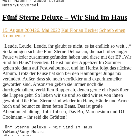
Wolf Maahn - Zauberstraßen
Motor/Universal
Fünf Sterne Deluxe – Wir Sind Im Haus
15. August 2004
26. Mai 2022
Kai Florian Becker
Schreib einen
Kommentar
„Leude, Leude, Leude, ihr glaubt es nicht, es ist endlich so weit…“
So kündigen sich die Fünf Sterne Deluxe an, die nach überlanger
Pause wieder zusammengefunden haben und diese mit der EP „Wir
Sind Im Haus“ beenden. Die ist nur der Appetizer.Im Sommer
gehen sie dann auf Festivaltournee, und im Herbst folgt das nächste
Album. Trotz der Pause hat sich bei den Hamburger Jungs nix
verändert. Außer, dass sie noch verrückter und experimenteller
geworden sind. Ansonsten geben sie immer noch die
durchgeknallten, verkifften Rapper ab, denen gerne ein Spaß über
die Lippen geht. So lieben wir sie und so sind wir es von ihnen
gewohnt. Die Fünf Sterne sind wieder im Haus, Hände und Arme
hoch und bounct zu ihren fetten Beats. Das ist große
Abendunterhaltung. Tobi Tobsen, Das Bo, Marcnesium und DJ
Coolmann – ihr seid die Größten!
Fünf Sterne Deluxe - Wir Sind Im Haus
YoMama/Sony Music