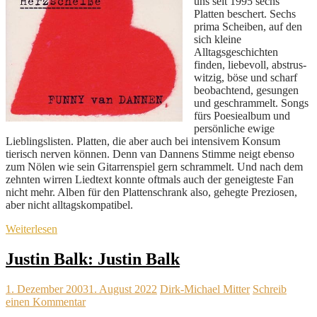
uns seit 1995 sechs
Platten beschert. Sechs
prima Scheiben, auf den
sich kleine
Alltagsgeschichten
finden, liebevoll, abstrus-
witzig, böse und scharf
beobachtend, gesungen
und geschrammelt. Songs
fürs Poesiealbum und
persönliche ewige
Lieblingslisten. Platten, die aber auch bei intensivem Konsum
tierisch nerven können. Denn van Dannens Stimme neigt ebenso
zum Nölen wie sein Gitarrenspiel gern schrammelt. Und nach dem
zehnten wirren Liedtext konnte oftmals auch der geneigteste Fan
nicht mehr. Alben für den Plattenschrank also, gehegte Preziosen,
aber nicht alltagskompatibel.
Weiterlesen
Justin Balk: Justin Balk
1. Dezember 2003
1. August 2022
Dirk-Michael Mitter
Schreib
einen Kommentar