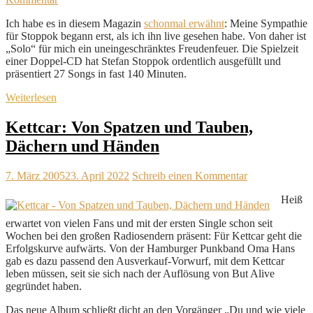
Ich habe es in diesem Magazin
schonmal erwähnt
: Meine Sympathie
für Stoppok begann erst, als ich ihn live gesehen habe. Von daher ist
„Solo“ für mich ein uneingeschränktes Freudenfeuer. Die Spielzeit
einer Doppel-CD hat Stefan Stoppok ordentlich ausgefüllt und
präsentiert 27 Songs in fast 140 Minuten.
Weiterlesen
Kettcar: Von Spatzen und Tauben,
Dächern und Händen
7. März 2005
23. April 2022
Schreib einen Kommentar
Heiß
erwartet von vielen Fans und mit der ersten Single schon seit
Wochen bei den großen Radiosendern präsent: Für Kettcar geht die
Erfolgskurve aufwärts. Von der Hamburger Punkband Oma Hans
gab es dazu passend den Ausverkauf-Vorwurf, mit dem Kettcar
leben müssen, seit sie sich nach der Auflösung von But Alive
gegründet haben.
Das neue Album schließt dicht an den Vorgänger „Du und wie viele