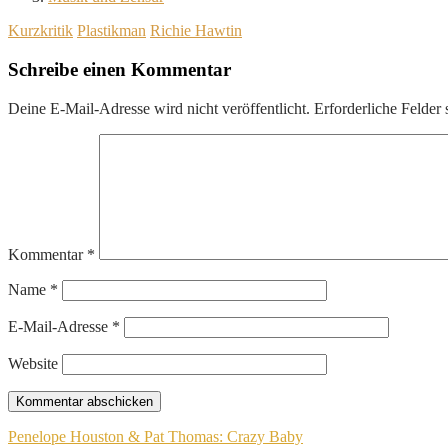
Kurzkritik
Plastikman
Richie Hawtin
Schreibe einen Kommentar
Deine E-Mail-Adresse wird nicht veröffentlicht.
Erforderliche Felder 
Kommentar
*
Name
*
E-Mail-Adresse
*
Website
Beitragsnavigation
Penelope Houston & Pat Thomas: Crazy Baby