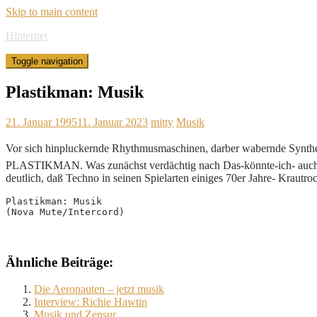
Skip to main content
Hinternet
Toggle navigation
Plastikman: Musik
21. Januar 1995
11. Januar 2023
mitty
Musik
Vor sich hinpluckernde Rhythmusmaschinen, darber wabernde Synthesi
PLASTIKMAN. Was zunächst verdächtig nach Das-könnte-ich- auch- Pr
deutlich, daß Techno in seinen Spielarten einiges 70er Jahre- Krautro
Plastikman: Musik
(Nova Mute/Intercord)
Ähnliche Beiträge:
Die Aeronauten – jetzt musik
Interview: Richie Hawtin
Musik und Zensur