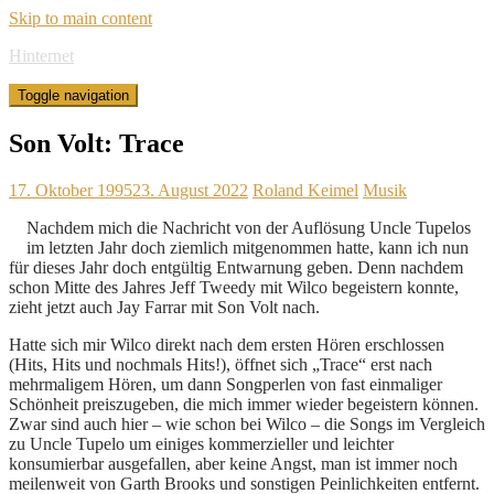
Skip to main content
Hinternet
Toggle navigation
Son Volt: Trace
17. Oktober 1995
23. August 2022
Roland Keimel
Musik
Nachdem mich die Nachricht von der Auflösung Uncle Tupelos
im letzten Jahr doch ziemlich mitgenommen hatte, kann ich nun
für dieses Jahr doch entgültig Entwarnung geben. Denn nachdem
schon Mitte des Jahres Jeff Tweedy mit Wilco begeistern konnte,
zieht jetzt auch Jay Farrar mit Son Volt nach.
Hatte sich mir Wilco direkt nach dem ersten Hören erschlossen
(Hits, Hits und nochmals Hits!), öffnet sich „Trace“ erst nach
mehrmaligem Hören, um dann Songperlen von fast einmaliger
Schönheit preiszugeben, die mich immer wieder begeistern können.
Zwar sind auch hier – wie schon bei Wilco – die Songs im Vergleich
zu Uncle Tupelo um einiges kommerzieller und leichter
konsumierbar ausgefallen, aber keine Angst, man ist immer noch
meilenweit von Garth Brooks und sonstigen Peinlichkeiten entfernt.