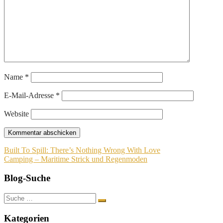
Name
*
E-Mail-Adresse
*
Website
Beitragsnavigation
Built To Spill: There’s Nothing Wrong With Love
Camping – Maritime Strick und Regenmoden
Blog-Suche
Suche
nach:
Kategorien