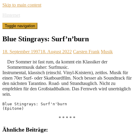
Skip to main content
Hinternet
Toggle navigation
Blue Stingrays: Surf’n’burn
18. September 1997
18. August 2022
Carsten Frank
Musik
Der Sommer ist fast rum, da kommt ein Klassiker der
Sommermusik daher: Surfmusic.
Instrumental, klassisch (einschl. Vinyl-Knistern), zeitlos. Musik für
einen 70er Surf- oder Skatboardfilm. Noch besser als Soundtrack für
den nächsten Tarantino. Road- und Strandtauglich. Nicht zu
empfehlen für den Großstadtbalkon. Das Fernweh wird unerträglich
sein.
Blue Stingrays: Surf'n'burn
(Epitone)
* * * * *
Ähnliche Beiträge: