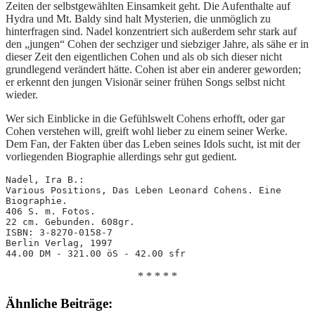
Zeiten der selbstgewählten Einsamkeit geht. Die Aufenthalte auf
Hydra und Mt. Baldy sind halt Mysterien, die unmöglich zu
hinterfragen sind. Nadel konzentriert sich außerdem sehr stark auf
den „jungen“ Cohen der sechziger und siebziger Jahre, als sähe er in
dieser Zeit den eigentlichen Cohen und als ob sich dieser nicht
grundlegend verändert hätte. Cohen ist aber ein anderer geworden;
er erkennt den jungen Visionär seiner frühen Songs selbst nicht
wieder.
Wer sich Einblicke in die Gefühlswelt Cohens erhofft, oder gar
Cohen verstehen will, greift wohl lieber zu einem seiner Werke.
Dem Fan, der Fakten über das Leben seines Idols sucht, ist mit der
vorliegenden Biographie allerdings sehr gut gedient.
Nadel, Ira B.: 
Various Positions, Das Leben Leonard Cohens. Eine 
Biographie.
406 S. m. Fotos.
22 cm. Gebunden. 608gr.
ISBN: 3-8270-0158-7
Berlin Verlag, 1997
44.00 DM - 321.00 öS - 42.00 sfr
* * * * *
Ähnliche Beiträge: