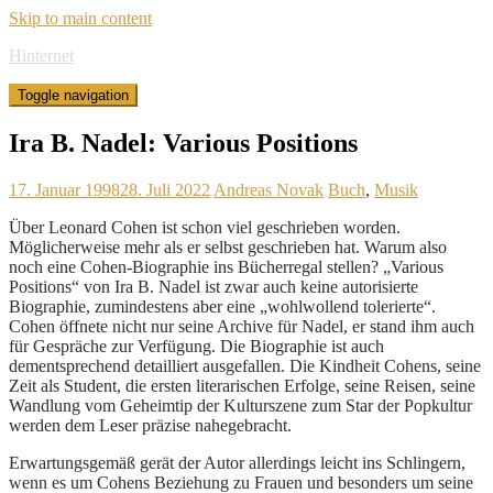
Skip to main content
Hinternet
Toggle navigation
Ira B. Nadel: Various Positions
17. Januar 1998
28. Juli 2022
Andreas Novak
Buch
,
Musik
Über Leonard Cohen ist schon viel geschrieben worden.
Möglicherweise mehr als er selbst geschrieben hat. Warum also
noch eine Cohen-Biographie ins Bücherregal stellen? „Various
Positions“ von Ira B. Nadel ist zwar auch keine autorisierte
Biographie, zumindestens aber eine „wohlwollend tolerierte“.
Cohen öffnete nicht nur seine Archive für Nadel, er stand ihm auch
für Gespräche zur Verfügung. Die Biographie ist auch
dementsprechend detailliert ausgefallen. Die Kindheit Cohens, seine
Zeit als Student, die ersten literarischen Erfolge, seine Reisen, seine
Wandlung vom Geheimtip der Kulturszene zum Star der Popkultur
werden dem Leser präzise nahegebracht.
Erwartungsgemäß gerät der Autor allerdings leicht ins Schlingern,
wenn es um Cohens Beziehung zu Frauen und besonders um seine