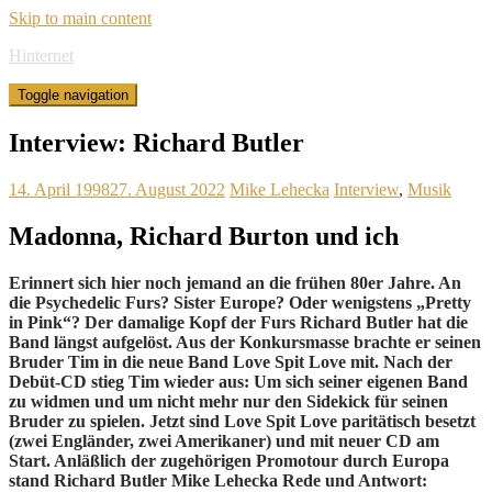
Skip to main content
Hinternet
Toggle navigation
Interview: Richard Butler
14. April 1998
27. August 2022
Mike Lehecka
Interview
,
Musik
Madonna, Richard Burton und ich
Erinnert sich hier noch jemand an die frühen 80er Jahre. An
die Psychedelic Furs? Sister Europe? Oder wenigstens „Pretty
in Pink“? Der damalige Kopf der Furs Richard Butler hat die
Band längst aufgelöst. Aus der Konkursmasse brachte er seinen
Bruder Tim in die neue Band Love Spit Love mit. Nach der
Debüt-CD stieg Tim wieder aus: Um sich seiner eigenen Band
zu widmen und um nicht mehr nur den Sidekick für seinen
Bruder zu spielen. Jetzt sind Love Spit Love paritätisch besetzt
(zwei Engländer, zwei Amerikaner) und mit neuer CD am
Start. Anläßlich der zugehörigen Promotour durch Europa
stand Richard Butler Mike Lehecka Rede und Antwort: