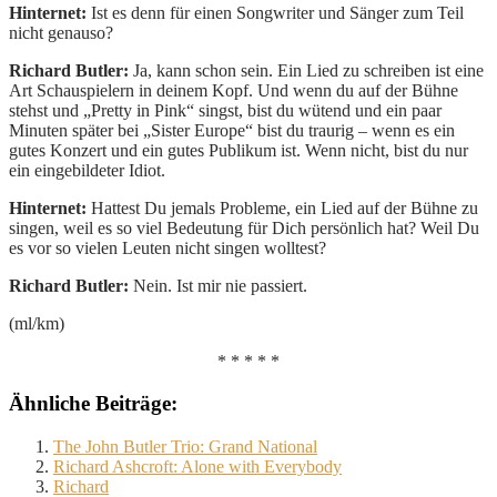
Hinternet:
Ist es denn für einen Songwriter und Sänger zum Teil
nicht genauso?
Richard Butler:
Ja, kann schon sein. Ein Lied zu schreiben ist eine
Art Schauspielern in deinem Kopf. Und wenn du auf der Bühne
stehst und „Pretty in Pink“ singst, bist du wütend und ein paar
Minuten später bei „Sister Europe“ bist du traurig – wenn es ein
gutes Konzert und ein gutes Publikum ist. Wenn nicht, bist du nur
ein eingebildeter Idiot.
Hinternet:
Hattest Du jemals Probleme, ein Lied auf der Bühne zu
singen, weil es so viel Bedeutung für Dich persönlich hat? Weil Du
es vor so vielen Leuten nicht singen wolltest?
Richard Butler:
Nein. Ist mir nie passiert.
(ml/km)
* * * * *
Ähnliche Beiträge:
The John Butler Trio: Grand National
Richard Ashcroft: Alone with Everybody
Richard