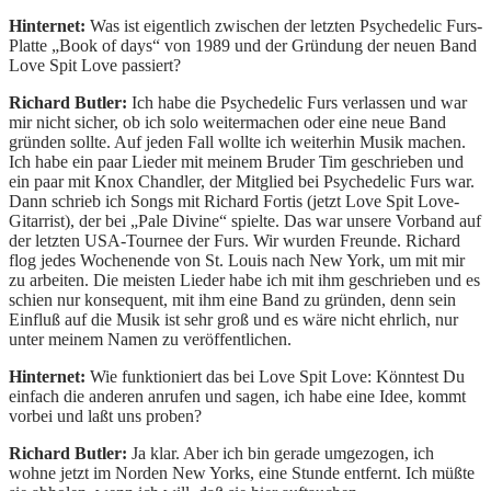
Hinternet:
Was ist eigentlich zwischen der letzten Psychedelic Furs-
Platte „Book of days“ von 1989 und der Gründung der neuen Band
Love Spit Love passiert?
Richard Butler:
Ich habe die Psychedelic Furs verlassen und war
mir nicht sicher, ob ich solo weitermachen oder eine neue Band
gründen sollte. Auf jeden Fall wollte ich weiterhin Musik machen.
Ich habe ein paar Lieder mit meinem Bruder Tim geschrieben und
ein paar mit Knox Chandler, der Mitglied bei Psychedelic Furs war.
Dann schrieb ich Songs mit Richard Fortis (jetzt Love Spit Love-
Gitarrist), der bei „Pale Divine“ spielte. Das war unsere Vorband auf
der letzten USA-Tournee der Furs. Wir wurden Freunde. Richard
flog jedes Wochenende von St. Louis nach New York, um mit mir
zu arbeiten. Die meisten Lieder habe ich mit ihm geschrieben und es
schien nur konsequent, mit ihm eine Band zu gründen, denn sein
Einfluß auf die Musik ist sehr groß und es wäre nicht ehrlich, nur
unter meinem Namen zu veröffentlichen.
Hinternet:
Wie funktioniert das bei Love Spit Love: Könntest Du
einfach die anderen anrufen und sagen, ich habe eine Idee, kommt
vorbei und laßt uns proben?
Richard Butler:
Ja klar. Aber ich bin gerade umgezogen, ich
wohne jetzt im Norden New Yorks, eine Stunde entfernt. Ich müßte