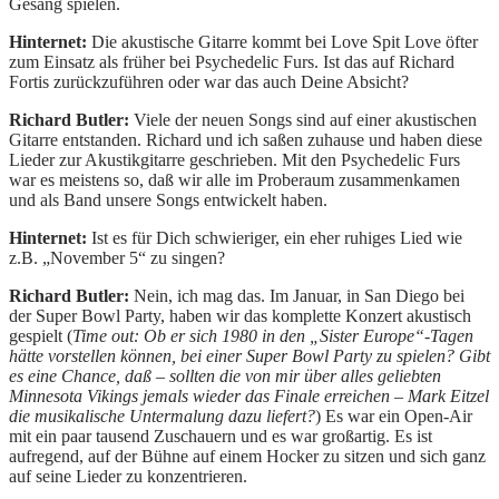
Gesang spielen.
Hinternet:
Die akustische Gitarre kommt bei Love Spit Love öfter
zum Einsatz als früher bei Psychedelic Furs. Ist das auf Richard
Fortis zurückzuführen oder war das auch Deine Absicht?
Richard Butler:
Viele der neuen Songs sind auf einer akustischen
Gitarre entstanden. Richard und ich saßen zuhause und haben diese
Lieder zur Akustikgitarre geschrieben. Mit den Psychedelic Furs
war es meistens so, daß wir alle im Proberaum zusammenkamen
und als Band unsere Songs entwickelt haben.
Hinternet:
Ist es für Dich schwieriger, ein eher ruhiges Lied wie
z.B. „November 5“ zu singen?
Richard Butler:
Nein, ich mag das. Im Januar, in San Diego bei
der Super Bowl Party, haben wir das komplette Konzert akustisch
gespielt (
Time out: Ob er sich 1980 in den „Sister Europe“-Tagen
hätte vorstellen können, bei einer Super Bowl Party zu spielen? Gibt
es eine Chance, daß – sollten die von mir über alles geliebten
Minnesota Vikings jemals wieder das Finale erreichen – Mark Eitzel
die musikalische Untermalung dazu liefert?
) Es war ein Open-Air
mit ein paar tausend Zuschauern und es war großartig. Es ist
aufregend, auf der Bühne auf einem Hocker zu sitzen und sich ganz
auf seine Lieder zu konzentrieren.