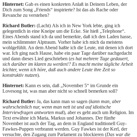
Hinternet:
Gab es einen konkreten Anlaß in Deinem Leben, der
Dich zum Song „Friends“ inspirierte? Ist das als Rache oder
Revanche zu verstehen?
Richard Butler:
(Lacht) Als ich in New York lebte, ging ich
gelegentlich in eine Kneipe um die Ecke. Sie hieß „Telephone“.
Eines Abends stand ich da und bemerkte, daß ich den Laden hasse,
mein schlimmster Alptraum. Vorher habe ich mich da meistens
wohlgefühlt. An dem Abend haßte ich die Leute, mit denen ich dort
war. Ich ging nach Hause, habe ein paar Tage darüber nachgedacht
und dann dieses Lied geschrieben (
es hat mehrere Tage gedauert,
sich darüber im klaren zu werden!? Es macht meine tägliche Arbeit
leichter, wenn ich höre, daß auch andere Leute ihre Zeit so
konstruktiv nutzen
).
Hinternet:
Kann es sein, daß „November 5“ im Grunde ein
Lovesong ist, was man aber nicht so schnell bemerken soll?
Richard Butler:
Ja, das kann man so sagen (
kann man, aber
wahrscheinlich nur, wenn man nett ist und auf idiotische
Interviewfragen antworten muß
), aber es geht auch um Religion. Im
Text erwähne ich Maria, Markus und Johannes. Der fünfte
November ist auch der Tag, an dem in England traditionell Guy-
Fawkes-Puppen verbrannt werden. Guy Fawkes ist der Kerl, der
versuchte, den Zugang zum Parlament zu blockieren (
Das war die