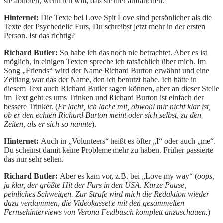
sie abholen, wenn ich will, daß sie hier auftauchen.
Hinternet:
Die Texte bei Love Spit Love sind persönlicher als die
Texte der Psychedelic Furs, Du schreibst jetzt mehr in der ersten
Person. Ist das richtig?
Richard Butler:
So habe ich das noch nie betrachtet. Aber es ist
möglich, in einigen Texten spreche ich tatsächlich über mich. Im
Song „Friends“ wird der Name Richard Burton erwähnt und eine
Zeitlang war das der Name, den ich benutzt habe. Ich hätte in
diesem Text auch Richard Butler sagen können, aber an dieser Stelle
im Text geht es ums Trinken und Richard Burton ist einfach der
bessere Trinker. (
Er lacht, ich lache mit, obwohl mir nicht klar ist,
ob er den echten Richard Burton meint oder sich selbst, zu den
Zeiten, als er sich so nannte
).
Hinternet:
Auch in „Volunteers“ heißt es öfter „I“ oder auch „me“.
Du scheinst damit keine Probleme mehr zu haben. Früher passierte
das nur sehr selten.
Richard Butler:
Aber es kam vor, z.B. bei „Love my way“ (
oops,
ja klar, der größte Hit der Furs in den USA. Kurze Pause,
peinliches Schweigen. Zur Strafe wird mich die Redaktion wieder
dazu verdammen, die Videokassette mit den gesammelten
Fernsehinterviews von Verona Feldbusch komplett anzuschauen.
)