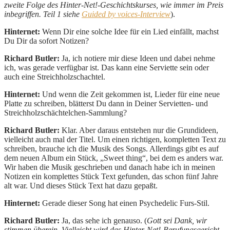
zweite Folge des Hinter-Net!-Geschichtskurses, wie immer im Preis
inbegriffen. Teil 1 siehe
Guide
d by voices-Interview
).
Hinternet:
Wenn Dir eine solche Idee für ein Lied einfällt, machst
Du Dir da sofort Notizen?
Richard Butler:
Ja, ich notiere mir diese Ideen und dabei nehme
ich, was gerade verfügbar ist. Das kann eine Serviette sein oder
auch eine Streichholzschachtel.
Hinternet:
Und wenn die Zeit gekommen ist, Lieder für eine neue
Platte zu schreiben, blätterst Du dann in Deiner Servietten- und
Streichholzschächtelchen-Sammlung?
Richard Butler:
Klar. Aber daraus entstehen nur die Grundideen,
vielleicht auch mal der Titel. Um einen richtigen, kompletten Text zu
schreiben, brauche ich die Musik des Songs. Allerdings gibt es auf
dem neuen Album ein Stück, „Sweet thing“, bei dem es anders war.
Wir haben die Musik geschrieben und danach habe ich in meinen
Notizen ein komplettes Stück Text gefunden, das schon fünf Jahre
alt war. Und dieses Stück Text hat dazu gepaßt.
Hinternet:
Gerade dieser Song hat einen Psychedelic Furs-Stil.
Richard Butler:
Ja, das sehe ich genauso. (
Gott sei Dank, wir
stimmen überein. Vielleicht wird das Hinter-Net!-Berufungsgericht