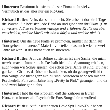
Hinternet:
Bestimmt hat sie mit dieser Firma nicht viel zu tun.
Vermutlich ist das alles nur ein PR-Gag.
Richard Butler:
Nein, das stimmt nicht. Sie arbeitet dort drei Tage
die Woche. Sie hört sich jede Band an und gibt dann ihr Okay. (
Gut
zu wissen, daß so vertrauenswürdige und erfahrene Kräfte darüber
entscheiden, welche Musik wir hören dürfen und welche nicht.
)
Hinternet:
Um die neue Platte zu promoten, mußtet Ihr dann auf
Tour gehen und „neues“ Material vorstellen, das auch wieder zwei
Jahre alt war. Ist das nicht auch frustrierend?
Richard Butler:
Auf der Bühne zu stehen ist eine Sache, die mich
nervös macht. Immer noch. Deshalb bleibt die Spannung erhalten,
auch wenn wir Songs spielen, die schon zwei Jahre alt sind. Du hast
gar keine Chance, darüber nachzudenken, ob du gelangweilt bist
von Songs, die nicht ganz aktuell sind. Außerdem habe ich mit den
Psychedelic Furs zehn Jahre lang „Pretty in Pink“ gesungen, und da
sind zwei Jahre gar nichts.
Hinternet:
Habt Ihr das Problem, daß die Zuhörer in Euren
Konzerten immer alte Psychedelic Furs-Songs hören wollen?
Richard Butler:
Auf unserer ersten Love Spit Love-Tour haben