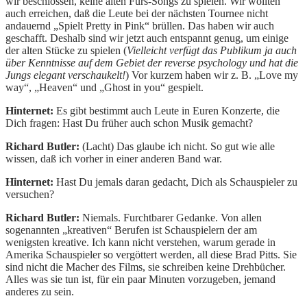
wir beschlossen, keine alten Furs-Songs zu spielen. Wir wollten
auch erreichen, daß die Leute bei der nächsten Tournee nicht
andauernd „Spielt Pretty in Pink“ brüllen. Das haben wir auch
geschafft. Deshalb sind wir jetzt auch entspannt genug, um einige
der alten Stücke zu spielen (
Vielleicht verfügt das Publikum ja auch
über Kenntnisse auf dem Gebiet der reverse psychology und hat die
Jungs elegant verschaukelt!
) Vor kurzem haben wir z. B. „Love my
way“, „Heaven“ und „Ghost in you“ gespielt.
Hinternet:
Es gibt bestimmt auch Leute in Euren Konzerte, die
Dich fragen: Hast Du früher auch schon Musik gemacht?
Richard Butler:
(Lacht) Das glaube ich nicht. So gut wie alle
wissen, daß ich vorher in einer anderen Band war.
Hinternet:
Hast Du jemals daran gedacht, Dich als Schauspieler zu
versuchen?
Richard Butler:
Niemals. Furchtbarer Gedanke. Von allen
sogenannten „kreativen“ Berufen ist Schauspielern der am
wenigsten kreative. Ich kann nicht verstehen, warum gerade in
Amerika Schauspieler so vergöttert werden, all diese Brad Pitts. Sie
sind nicht die Macher des Films, sie schreiben keine Drehbücher.
Alles was sie tun ist, für ein paar Minuten vorzugeben, jemand
anderes zu sein.