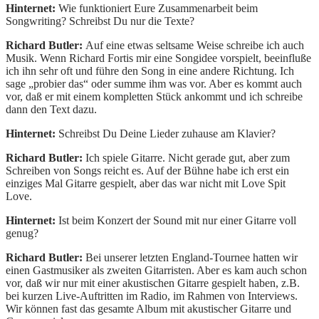
Hinternet:
Wie funktioniert Eure Zusammenarbeit beim
Songwriting? Schreibst Du nur die Texte?
Richard Butler:
Auf eine etwas seltsame Weise schreibe ich auch
Musik. Wenn Richard Fortis mir eine Songidee vorspielt, beeinfluße
ich ihn sehr oft und führe den Song in eine andere Richtung. Ich
sage „probier das“ oder summe ihm was vor. Aber es kommt auch
vor, daß er mit einem kompletten Stück ankommt und ich schreibe
dann den Text dazu.
Hinternet:
Schreibst Du Deine Lieder zuhause am Klavier?
Richard Butler:
Ich spiele Gitarre. Nicht gerade gut, aber zum
Schreiben von Songs reicht es. Auf der Bühne habe ich erst ein
einziges Mal Gitarre gespielt, aber das war nicht mit Love Spit
Love.
Hinternet:
Ist beim Konzert der Sound mit nur einer Gitarre voll
genug?
Richard Butler:
Bei unserer letzten England-Tournee hatten wir
einen Gastmusiker als zweiten Gitarristen. Aber es kam auch schon
vor, daß wir nur mit einer akustischen Gitarre gespielt haben, z.B.
bei kurzen Live-Auftritten im Radio, im Rahmen von Interviews.
Wir können fast das gesamte Album mit akustischer Gitarre und