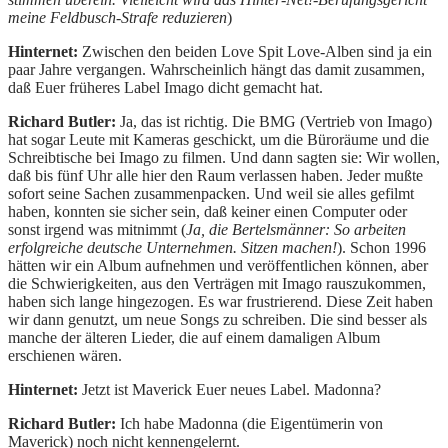
meine Feldbusch-Strafe reduzieren
)
Hinternet:
Zwischen den beiden Love Spit Love-Alben sind ja ein
paar Jahre vergangen. Wahrscheinlich hängt das damit zusammen,
daß Euer früheres Label Imago dicht gemacht hat.
Richard Butler:
Ja, das ist richtig. Die BMG (Vertrieb von Imago)
hat sogar Leute mit Kameras geschickt, um die Büroräume und die
Schreibtische bei Imago zu filmen. Und dann sagten sie: Wir wollen,
daß bis fünf Uhr alle hier den Raum verlassen haben. Jeder mußte
sofort seine Sachen zusammenpacken. Und weil sie alles gefilmt
haben, konnten sie sicher sein, daß keiner einen Computer oder
sonst irgend was mitnimmt (
Ja, die Bertelsmänner: So arbeiten
erfolgreiche deutsche Unternehmen. Sitzen machen!
). Schon 1996
hätten wir ein Album aufnehmen und veröffentlichen können, aber
die Schwierigkeiten, aus den Verträgen mit Imago rauszukommen,
haben sich lange hingezogen. Es war frustrierend. Diese Zeit haben
wir dann genutzt, um neue Songs zu schreiben. Die sind besser als
manche der älteren Lieder, die auf einem damaligen Album
erschienen wären.
Hinternet:
Jetzt ist Maverick Euer neues Label. Madonna?
Richard Butler:
Ich habe Madonna (die Eigentümerin von
Maverick) noch nicht kennengelernt.