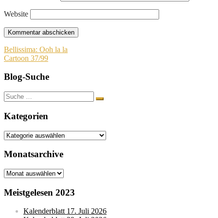
Website
Beitragsnavigation
Bellissima: Ooh la la
Cartoon 37/99
Blog-Suche
Suche
nach:
Kategorien
Kategorien
Monatsarchive
Monatsarchive
Meistgelesen 2023
Kalenderblatt 17. Juli 2026