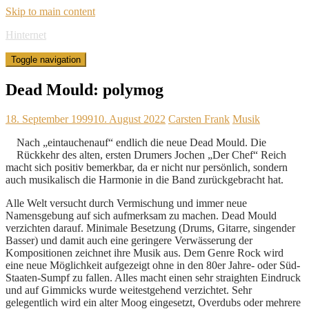
Skip to main content
Hinternet
Toggle navigation
Dead Mould: polymog
18. September 1999
10. August 2022
Carsten Frank
Musik
Nach „eintauchenauf“ endlich die neue Dead Mould. Die
Rückkehr des alten, ersten Drumers Jochen „Der Chef“ Reich
macht sich positiv bemerkbar, da er nicht nur persönlich, sondern
auch musikalisch die Harmonie in die Band zurückgebracht hat.
Alle Welt versucht durch Vermischung und immer neue
Namensgebung auf sich aufmerksam zu machen. Dead Mould
verzichten darauf. Minimale Besetzung (Drums, Gitarre, singender
Basser) und damit auch eine geringere Verwässerung der
Kompositionen zeichnet ihre Musik aus. Dem Genre Rock wird
eine neue Möglichkeit aufgezeigt ohne in den 80er Jahre- oder Süd-
Staaten-Sumpf zu fallen. Alles macht einen sehr straighten Eindruck
und auf Gimmicks wurde weitestgehend verzichtet. Sehr
gelegentlich wird ein alter Moog eingesetzt, Overdubs oder mehrere