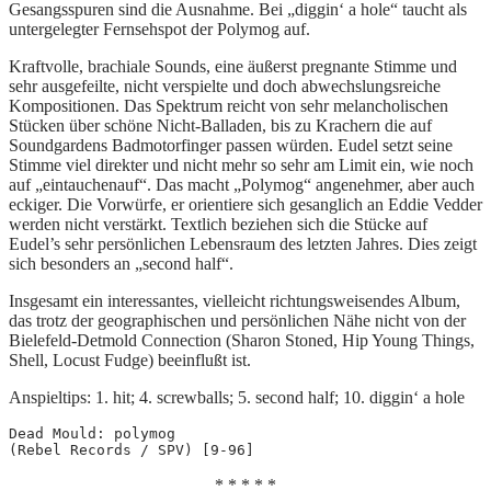
Gesangsspuren sind die Ausnahme. Bei „diggin‘ a hole“ taucht als
untergelegter Fernsehspot der Polymog auf.
Kraftvolle, brachiale Sounds, eine äußerst pregnante Stimme und
sehr ausgefeilte, nicht verspielte und doch abwechslungsreiche
Kompositionen. Das Spektrum reicht von sehr melancholischen
Stücken über schöne Nicht-Balladen, bis zu Krachern die auf
Soundgardens Badmotorfinger passen würden. Eudel setzt seine
Stimme viel direkter und nicht mehr so sehr am Limit ein, wie noch
auf „eintauchenauf“. Das macht „Polymog“ angenehmer, aber auch
eckiger. Die Vorwürfe, er orientiere sich gesanglich an Eddie Vedder
werden nicht verstärkt. Textlich beziehen sich die Stücke auf
Eudel’s sehr persönlichen Lebensraum des letzten Jahres. Dies zeigt
sich besonders an „second half“.
Insgesamt ein interessantes, vielleicht richtungsweisendes Album,
das trotz der geographischen und persönlichen Nähe nicht von der
Bielefeld-Detmold Connection (Sharon Stoned, Hip Young Things,
Shell, Locust Fudge) beeinflußt ist.
Anspieltips: 1. hit; 4. screwballs; 5. second half; 10. diggin‘ a hole
Dead Mould: polymog
(Rebel Records / SPV) [9-96]
* * * * *