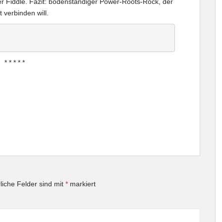
er Fiddle. Fazit: bodenständiger Power-Roots-Rock, der
 verbinden will.
* * * * *
liche Felder sind mit
*
markiert