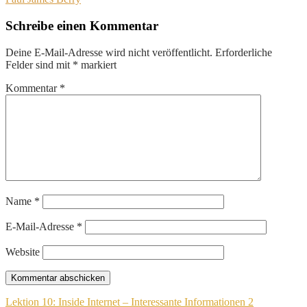
Schreibe einen Kommentar
Deine E-Mail-Adresse wird nicht veröffentlicht.
Erforderliche
Felder sind mit
*
markiert
Kommentar
*
Name
*
E-Mail-Adresse
*
Website
Beitragsnavigation
Lektion 10: Inside Internet – Interessante Informationen 2