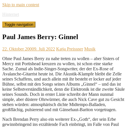
Skip to main content
Hinternet
Toggle navigation
Paul James Berry: Ginnel
22. Oktober 2000
9. Juli 2022
Katja Preissner
Musik
Ohne Paul James Berry zu nahe treten zu wollen – aber Sisters of
Mercy mit Portishead kreuzen zu wollen, ist schon eine starke
Sache. Zumal als Indie-Singer-Songwriter, der der Ex-Rose of
Avalanche-Gitarrist heute ist. Die Akustik-Klampfe bleibt die Zelle
seines Schaffens, und auch allein mit ihr besteht er locker auf jeder
Bühne, selbst mit den Songs seines Albums „Ginnel“ – und das ist
keine Selbstverständlichkeit, denn die Elektronik ist die zweite Säule
seines Sounds. Doch in erster Linie schreibt der Mann nunmal
simple, aber düstere Ohrwürmer, die auch Nick Cave gut zu Gesicht
stehen würden: atmosphärisch dichte Midtempo-Balladen,
großflächig, pulsierend und mit Gänsehaut-Bariton vorgetragen.
Nach Brendan Perry also ein weiterer Ex-„Goth“, der sein Erbe
gewinnbringend ins erzählende Fach einbringt, im Falle von Paul