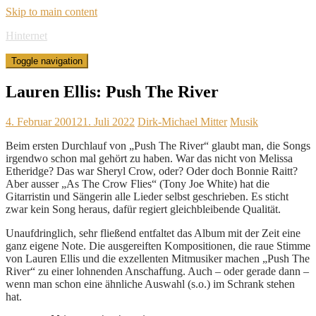
Skip to main content
Hinternet
Toggle navigation
Lauren Ellis: Push The River
4. Februar 2001
21. Juli 2022
Dirk-Michael Mitter
Musik
Beim ersten Durchlauf von „Push The River“ glaubt man, die Songs
irgendwo schon mal gehört zu haben. War das nicht von Melissa
Etheridge? Das war Sheryl Crow, oder? Oder doch Bonnie Raitt?
Aber ausser „As The Crow Flies“ (Tony Joe White) hat die
Gitarristin und Sängerin alle Lieder selbst geschrieben. Es sticht
zwar kein Song heraus, dafür regiert gleichbleibende Qualität.
Unaufdringlich, sehr fließend entfaltet das Album mit der Zeit eine
ganz eigene Note. Die ausgereiften Kompositionen, die raue Stimme
von Lauren Ellis und die exzellenten Mitmusiker machen „Push The
River“ zu einer lohnenden Anschaffung. Auch – oder gerade dann –
wenn man schon eine ähnliche Auswahl (s.o.) im Schrank stehen
hat.