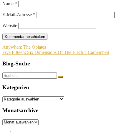
Name
*
E-Mail-Adresse
*
Website
Beitragsnavigation
Anywhen: The Opiates
Five Fifteen: Six Dimensions Of The Electric Camembert
Blog-Suche
Suche
nach:
Kategorien
Kategorien
Monatsarchive
Monatsarchive