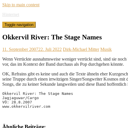
Skip to main content
Hinternet
Toggle navigation
Okkervil River: The Stage Names
11. September 2007
22. Juli 2022
Dirk-Michael Mitter
Musik
Wenn Verrückte ausnahmsweise weniger verrückt sind, sind sie noch
vor, das im Kontext der Band durchaus als Pop durchgehen könnte.
OK, Refrains gibt es keine und auch die Texte ähneln eher Kurzgesch
seine Truppe durch einen irrwitzigen Singer/Songwriter Kosmos mit d
Songs, die zu keiner Sekunde langweilen und diese Band hoffentlich 
Okkervil River: The Stage Names
Jagjaguwar/Cargo
VÖ: 28.8.2007
www.okkervilriver.com
Ähnliche Beiträge: