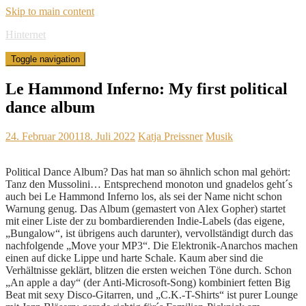
Skip to main content
Hinternet
Toggle navigation
Le Hammond Inferno: My first political
dance album
24. Februar 2001
18. Juli 2022
Katja Preissner
Musik
Political Dance Album? Das hat man so ähnlich schon mal gehört:
Tanz den Mussolini… Entsprechend monoton und gnadelos geht´s
auch bei Le Hammond Inferno los, als sei der Name nicht schon
Warnung genug. Das Album (gemastert von Alex Gopher) startet
mit einer Liste der zu bombardierenden Indie-Labels (das eigene,
„Bungalow“, ist übrigens auch darunter), vervollständigt durch das
nachfolgende „Move your MP3“. Die Elektronik-Anarchos machen
einen auf dicke Lippe und harte Schale. Kaum aber sind die
Verhältnisse geklärt, blitzen die ersten weichen Töne durch. Schon
„An apple a day“ (der Anti-Microsoft-Song) kombiniert fetten Big
Beat mit sexy Disco-Gitarren, und „C.K.-T-Shirts“ ist purer Lounge