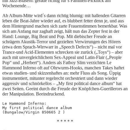
mit Jazz-Bläsern: gerade richtig für´s Familien-Picknick am
Wochenende…
Ab Album-Mitte wird´s dann richtig blumig: mit hallenden Gitarren
leben die Beat-Jahre wieder auf, es blubbert fetter denn je, und aus
dem Hintergrund machen sich zarte Frauenstimmen bemerkbar. Was
sich am Anfang nur zaghaft zeigt, hält nun das Zepter fest in der
Hand: Lounge, Big Beat und Pop. Mit diebischer Freude an
schrägem Akustik-Terror und gezielten Verwirrungen des Hörers
(etwa dem Sprach-Wirrwarr in „Speech Defects“) – nicht mal vor
Trance-und Acid-Elementen schrecken sie zurück („Toys“) – aber
auch mit unvergleichlichem Sex-Appeal und Latin-Flair („People
Pop“ und „Herbert“). Anders als Fatboy Slim verzichten Le
Hammond Inferno oft auf Ohrwurm-Hooks, manchen Takes haftet
etwas studien- und skizzenhaftes an: mehr Fluss als Song. Üppig
instrumentiert, mitunter regelrecht orchestriert und dann wieder
aggressiv und schnörkellos – „My first political dance album“ hat
zwei Seiten. Geeint durch die Freude der Knöpfchen-Guerillerors an
der Manipulation. Beeindruckend.
Le Hammond Inferno: 
My first political dance album
(Bungalow/Virgin 850665 2 )
* * * * *