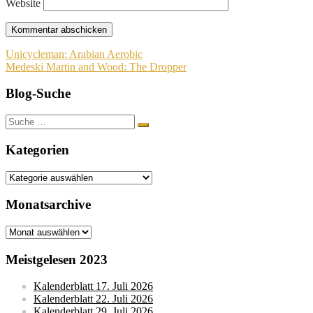
Website
Beitragsnavigation
Unicycleman: Arabian Aerobic
Medeski Martin and Wood: The Dropper
Blog-Suche
Suche
nach:
Kategorien
Kategorien
Monatsarchive
Monatsarchive
Meistgelesen 2023
Kalenderblatt 17. Juli 2026
Kalenderblatt 22. Juli 2026
Kalenderblatt 29. Juli 2026