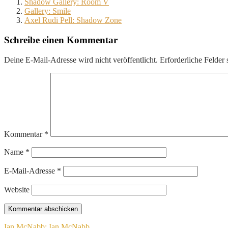
Shadow Gallery: Room V
Gallery: Smile
Axel Rudi Pell: Shadow Zone
Schreibe einen Kommentar
Deine E-Mail-Adresse wird nicht veröffentlicht.
Erforderliche Felder 
Kommentar
*
Name
*
E-Mail-Adresse
*
Website
Ian McNabb: Ian McNabb