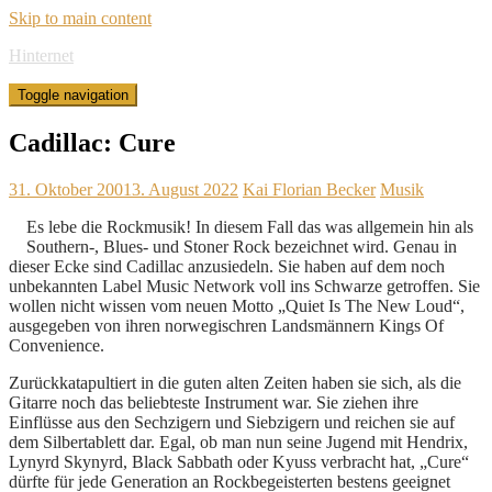
Skip to main content
Hinternet
Toggle navigation
Cadillac: Cure
31. Oktober 2001
3. August 2022
Kai Florian Becker
Musik
Es lebe die Rockmusik! In diesem Fall das was allgemein hin als
Southern-, Blues- und Stoner Rock bezeichnet wird. Genau in
dieser Ecke sind Cadillac anzusiedeln. Sie haben auf dem noch
unbekannten Label Music Network voll ins Schwarze getroffen. Sie
wollen nicht wissen vom neuen Motto „Quiet Is The New Loud“,
ausgegeben von ihren norwegischren Landsmännern Kings Of
Convenience.
Zurückkatapultiert in die guten alten Zeiten haben sie sich, als die
Gitarre noch das beliebteste Instrument war. Sie ziehen ihre
Einflüsse aus den Sechzigern und Siebzigern und reichen sie auf
dem Silbertablett dar. Egal, ob man nun seine Jugend mit Hendrix,
Lynyrd Skynyrd, Black Sabbath oder Kyuss verbracht hat, „Cure“
dürfte für jede Generation an Rockbegeisterten bestens geeignet