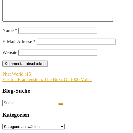
Name
*
E-Mail-Adresse
*
Website
Beitragsnavigation
Phat World (15)
Electric Frankenstein: The Buzz Of 1000 Volts!
Blog-Suche
Suche
nach:
Kategorien
Kategorien