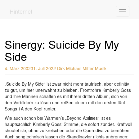
Skip
to
Hinternet
Toggle n
main
content
Sinergy: Suicide By My
Side
4. März 2002
31. Juli 2022
Dirk-Michael Mitter
Musik
„Suicide By My Side“ ist zwar nicht mehr taufrisch, aber definitiv
zu gut, um hier unerwähnt zu bleiben. Frontröhre Kimberly Goss
und ihre Mannen schaffen es mit ihrem dritten Album, sich von
den Vorbildern zu lösen und reißen einem mit den ersten fünf
Songs 1A den Kopf runter.
Wie auch schon bei Warmen’s „Beyond Abilities“ ist es
hauptsächlich Kimberly Goss‘ Stimme, die sofort zündet. Kraftvoll
shoutet sie, ohne zu kreischen oder die Operndiva zu bemühen.
Auch songtechnisch lassen die Skandinavier nichts anbrennen: