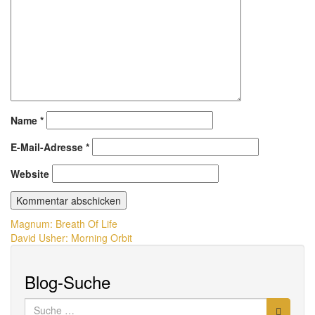
Name
*
E-Mail-Adresse
*
Website
Beitragsnavigation
Magnum: Breath Of Life
David Usher: Morning Orbit
Blog-Suche
Suche